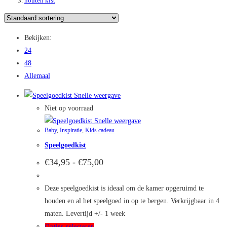
houten kist
Bekijken:
24
48
Allemaal
Snelle weergave
Niet op voorraad
Snelle weergave
Baby
,
Inspiratie
,
Kids cadeau
Speelgoedkist
Prijsklasse:
€
34,95
-
€
75,00
€34,95
tot
€75,00
Deze speelgoedkist is ideaal om de kamer opgeruimd te
houden en al het speelgoed in op te bergen. Verkrijgbaar in 4
maten. Levertijd +/- 1 week
Dit
Opties selecteren