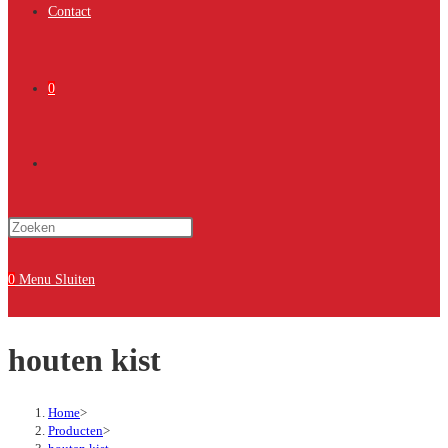
Contact
0
Toggle
Druk
site
op
Escape
0
Menu
Sluiten
om
zoeken
het
houten kist
zoekpaneel
te
sluiten.
Home
>
Producten
>