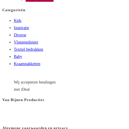
product
Categorieën
heeft
Kids
meerdere
Inspiratie
variaties.
Diverse
Deze
Vlaggenslinger
optie
Textiel bedrukken
kan
Baby
gekozen
Kraampakketten
worden
op
de
Wij accepteren betalingen
productpagina
met iDeal
Van Bijnen Producties
KVK
: 66501180
BTW
: NL8565.82.554.B01
Algemene voorwaarden en privacy