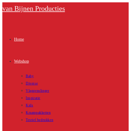
Ga
van Bijnen Producties
naar
inhoud
Home
Webshop
Baby
Diverse
Vlaggenslinger
Inspiratie
Kids
Kraampakketten
Textiel bedrukken