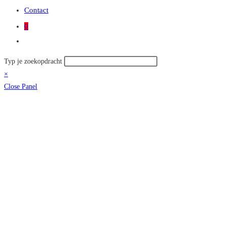
Contact
0
Toggle
site
Zoek
Typ je zoekopdracht
zoeken
op
×
deze
Close Panel
site