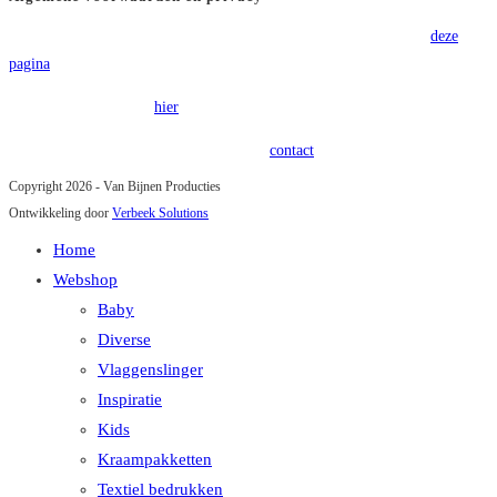
Voor onze algemene voorwaarden verwijzen wij u graag door naar
deze
pagina
.
Onze privacy policy is
hier
terug te vinden.
Heeft u vragen of opmerkingen? Kom in
contact
!
Copyright 2026 - Van Bijnen Producties
Ontwikkeling door
Verbeek Solutions
Home
Webshop
Baby
Diverse
Vlaggenslinger
Inspiratie
Kids
Kraampakketten
Textiel bedrukken