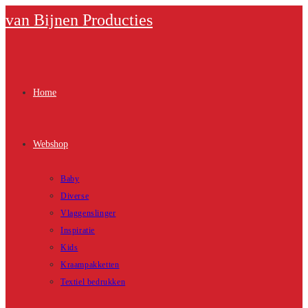
Ga
van Bijnen Producties
naar
inhoud
Home
Webshop
Baby
Diverse
Vlaggenslinger
Inspiratie
Kids
Kraampakketten
Textiel bedrukken