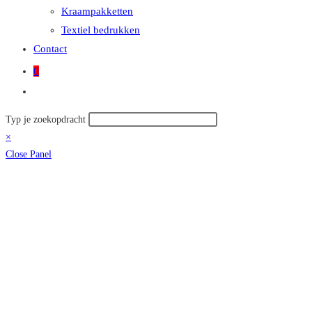
Kraampakketten
Textiel bedrukken
Contact
0
Toggle
site
Zoek
Typ je zoekopdracht
zoeken
op
×
deze
Close Panel
site