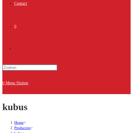
Contact
0
Toggle
Druk
site
op
Escape
0
Menu
Sluiten
om
zoeken
het
kubus
zoekpaneel
te
sluiten.
Home
>
Producten
>