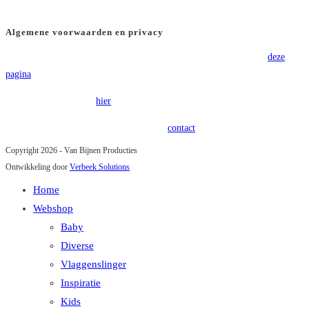
BTW
: NL8565.82.554.B01
Algemene voorwaarden en privacy
Voor onze algemene voorwaarden verwijzen wij u graag door naar
deze
pagina
.
Onze privacy policy is
hier
terug te vinden.
Heeft u vragen of opmerkingen? Kom in
contact
!
Copyright 2026 - Van Bijnen Producties
Ontwikkeling door
Verbeek Solutions
Home
Webshop
Baby
Diverse
Vlaggenslinger
Inspiratie
Kids