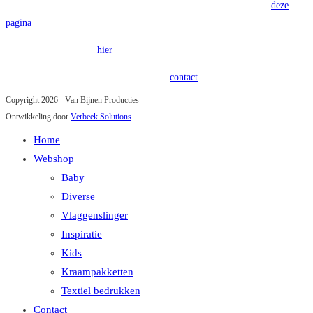
Voor onze algemene voorwaarden verwijzen wij u graag door naar
deze
pagina
.
Onze privacy policy is
hier
terug te vinden.
Heeft u vragen of opmerkingen? Kom in
contact
!
Copyright 2026 - Van Bijnen Producties
Ontwikkeling door
Verbeek Solutions
Home
Webshop
Baby
Diverse
Vlaggenslinger
Inspiratie
Kids
Kraampakketten
Textiel bedrukken
Contact