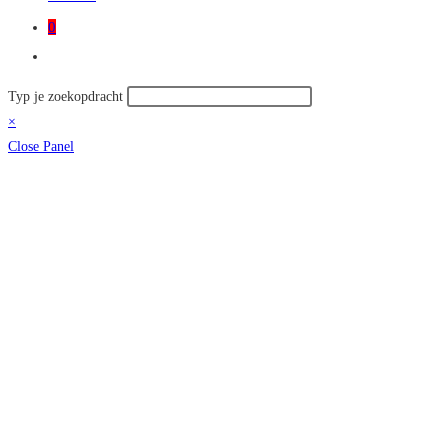
0
Toggle
site
Zoek
Typ je zoekopdracht
zoeken
op
×
deze
Close Panel
site