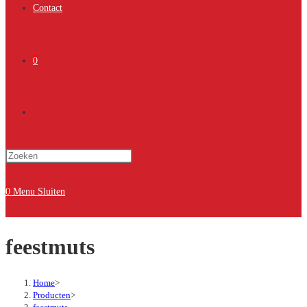
Contact
0
Toggle
Druk
site
op
Escape
0
Menu
Sluiten
om
zoeken
het
feestmuts
zoekpaneel
te
sluiten.
Home
>
Producten
>