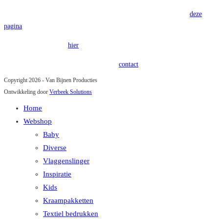
Voor onze algemene voorwaarden verwijzen wij u graag door naar
deze
pagina
.
Onze privacy policy is
hier
terug te vinden.
Heeft u vragen of opmerkingen? Kom in
contact
!
Copyright 2026 - Van Bijnen Producties
Ontwikkeling door
Verbeek Solutions
Home
Webshop
Baby
Diverse
Vlaggenslinger
Inspiratie
Kids
Kraampakketten
Textiel bedrukken