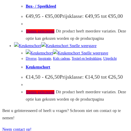
Box- / Speelkleed
€
49,95
-
€
95,00
Prijsklasse: €49,95 tot €95,00
Dit product heeft meerdere variaties. Deze
Opties selecteren
optie kan gekozen worden op de productpagina
Snelle weergave
Snelle weergave
Diverse
,
Inspiratie
,
Kids cadeau
,
Textiel en bedrukking
,
Uitgelicht
Keukenschort
€
14,50
-
€
26,50
Prijsklasse: €14,50 tot €26,50
Dit product heeft meerdere variaties. Deze
Opties selecteren
optie kan gekozen worden op de productpagina
Bent u geïnteresseerd of heeft u vragen? Schroom niet om contact op te
nemen!
Neem contact op!