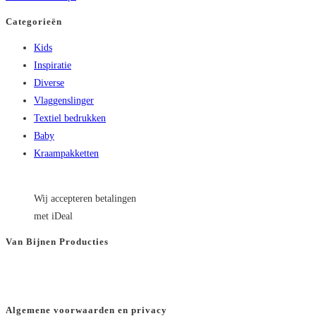
Categorieën
Kids
Inspiratie
Diverse
Vlaggenslinger
Textiel bedrukken
Baby
Kraampakketten
Wij accepteren betalingen
met iDeal
Van Bijnen Producties
KVK
: 66501180
BTW
: NL8565.82.554.B01
Algemene voorwaarden en privacy