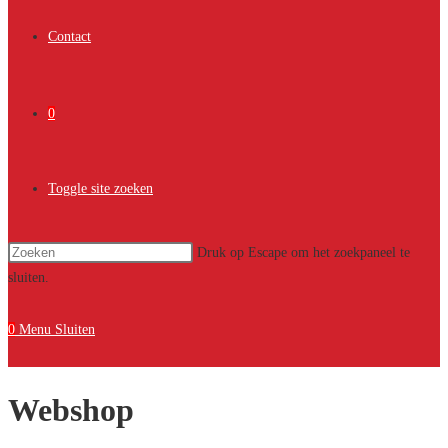
Contact
0
Toggle site zoeken
Druk op Escape om het zoekpaneel te
sluiten.
0
Menu
Sluiten
Webshop