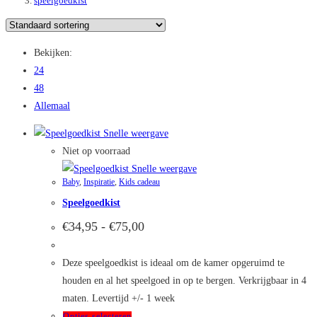
speelgoedkist
Bekijken:
24
48
Allemaal
Snelle weergave
Niet op voorraad
Snelle weergave
Baby
,
Inspiratie
,
Kids cadeau
Speelgoedkist
Prijsklasse:
€
34,95
-
€
75,00
€34,95
tot
€75,00
Deze speelgoedkist is ideaal om de kamer opgeruimd te
houden en al het speelgoed in op te bergen. Verkrijgbaar in 4
maten. Levertijd +/- 1 week
Dit
Opties selecteren