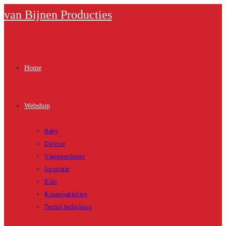
Ga
van Bijnen Producties
naar
inhoud
Home
Webshop
Baby
Diverse
Vlaggenslinger
Inspiratie
Kids
Kraampakketten
Textiel bedrukken