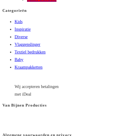
product
Categorieën
heeft
Kids
meerdere
Inspiratie
variaties.
Diverse
Deze
Vlaggenslinger
optie
Textiel bedrukken
kan
Baby
gekozen
Kraampakketten
worden
op
de
Wij accepteren betalingen
productpagina
met iDeal
Van Bijnen Producties
KVK
: 66501180
BTW
: NL8565.82.554.B01
Algemene voorwaarden en privacy