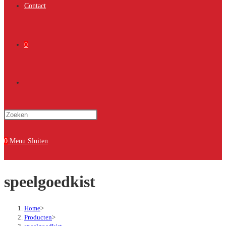
Contact
0
Toggle
Druk
site
op
Escape
0
Menu
Sluiten
om
zoeken
het
speelgoedkist
zoekpaneel
te
sluiten.
Home
>
Producten
>