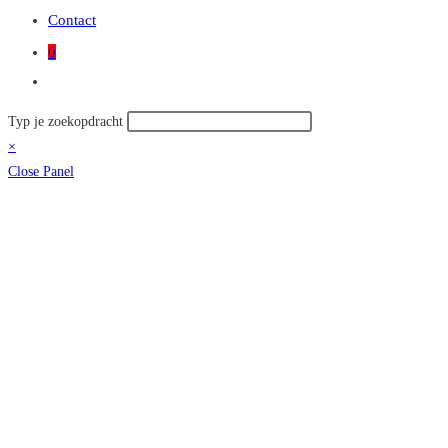
Contact
0
Toggle
site
Zoek
Typ je zoekopdracht
zoeken
op
×
deze
Close Panel
site