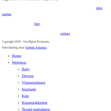
Voor onze algemene voorwaarden verwijzen wij u graag door naar
deze
pagina
.
Onze privacy policy is
hier
terug te vinden.
Heeft u vragen of opmerkingen? Kom in
contact
!
Copyright 2026 - Van Bijnen Producties
Ontwikkeling door
Verbeek Solutions
Home
Webshop
Baby
Diverse
Vlaggenslinger
Inspiratie
Kids
Kraampakketten
Textiel bedrukken