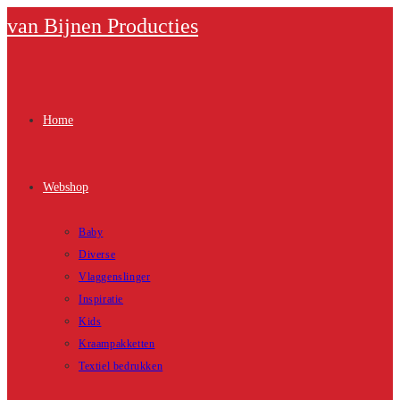
Ga
van Bijnen Producties
naar
inhoud
Home
Webshop
Baby
Diverse
Vlaggenslinger
Inspiratie
Kids
Kraampakketten
Textiel bedrukken