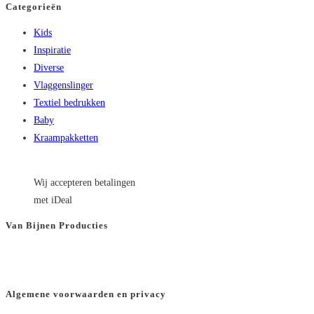
Categorieën
Kids
Inspiratie
Diverse
Vlaggenslinger
Textiel bedrukken
Baby
Kraampakketten
Wij accepteren betalingen
met iDeal
Van Bijnen Producties
KVK
: 66501180
BTW
: NL8565.82.554.B01
Algemene voorwaarden en privacy