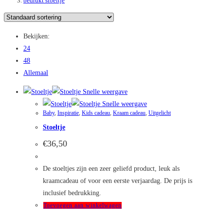
bedrukt stoeltje
Bekijken:
24
48
Allemaal
Snelle weergave
Snelle weergave
Baby
,
Inspiratie
,
Kids cadeau
,
Kraam cadeau
,
Uitgelicht
Stoeltje
€
36,50
De stoeltjes zijn een zeer geliefd product, leuk als
kraamcadeau of voor een eerste verjaardag. De prijs is
inclusief bedrukking.
Toevoegen aan winkelwagen