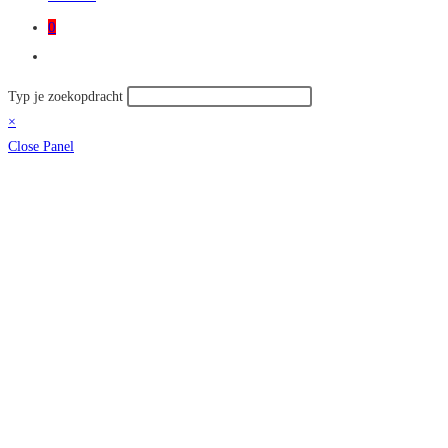
0
Toggle
site
Zoek
Typ je zoekopdracht
zoeken
op
×
deze
Close Panel
site