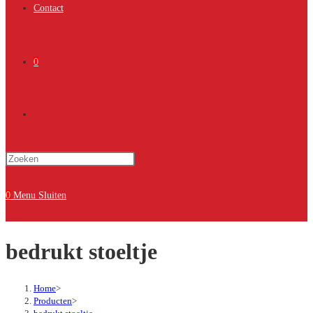
Contact
0
Toggle
Druk
site
op
Escape
0
Menu
Sluiten
om
zoeken
het
bedrukt stoeltje
zoekpaneel
te
sluiten.
Home
>
Producten
>