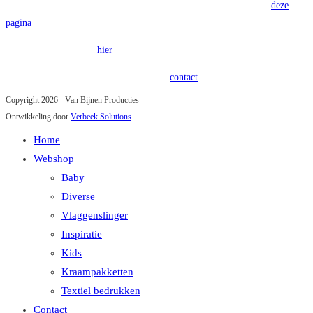
Voor onze algemene voorwaarden verwijzen wij u graag door naar
deze
pagina
.
Onze privacy policy is
hier
terug te vinden.
Heeft u vragen of opmerkingen? Kom in
contact
!
Copyright 2026 - Van Bijnen Producties
Ontwikkeling door
Verbeek Solutions
Home
Webshop
Baby
Diverse
Vlaggenslinger
Inspiratie
Kids
Kraampakketten
Textiel bedrukken
Contact