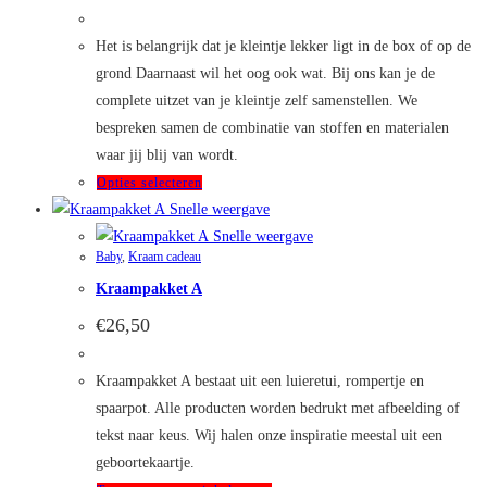
€49,95
tot
€95,00
Het is belangrijk dat je kleintje lekker ligt in de box of op de
grond Daarnaast wil het oog ook wat. Bij ons kan je de
complete uitzet van je kleintje zelf samenstellen. We
bespreken samen de combinatie van stoffen en materialen
waar jij blij van wordt.
Dit
Opties selecteren
product
Snelle weergave
heeft
Snelle weergave
Baby
,
Kraam cadeau
meerdere
Kraampakket A
variaties.
Deze
€
26,50
optie
kan
Kraampakket A bestaat uit een luieretui, rompertje en
gekozen
spaarpot. Alle producten worden bedrukt met afbeelding of
worden
tekst naar keus. Wij halen onze inspiratie meestal uit een
op
geboortekaartje.
de