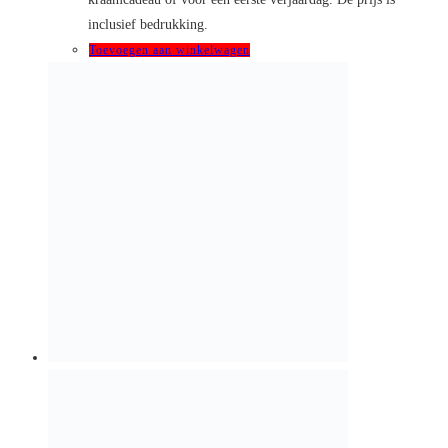
Product is aan uw winkelmand toegevoegd!
0
producten in uw winkelmand (
€
0,00
)
Verder winkelen
Bekijk de winkelmand
By continuing to use this website, you consent to the use of cookies
in accordance with our Cookie Policy.
Accept