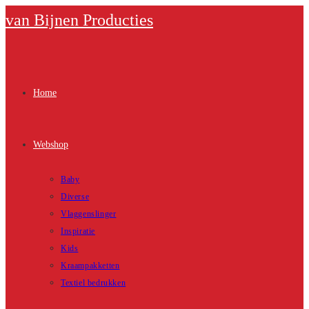
Ga
van Bijnen Producties
naar
inhoud
Home
Webshop
Baby
Diverse
Vlaggenslinger
Inspiratie
Kids
Kraampakketten
Textiel bedrukken