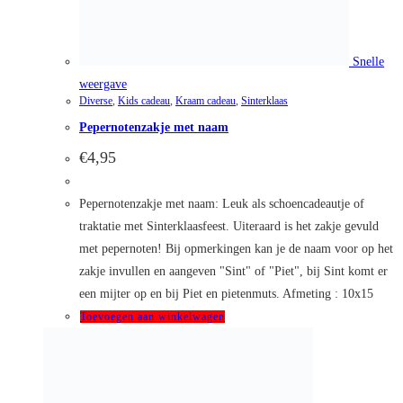
Snelle weergave
Snelle weergave
Baby
,
Inspiratie
,
Kids cadeau
,
Kraam cadeau
Vaantjes
€
12,50
De vaantjes hebben vele mogelijkheden, maar zijn zeker
geschikt om een geboorteherinnering mee te maken. Met het
geboortekaartje ter inspiratie zijn ze erg leuk om op de
babykamer te hangen.
Toevoegen aan winkelwagen
Categorieën
Kids
Inspiratie
Diverse
Vlaggenslinger