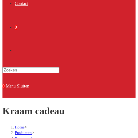
Contact
0
Toggle
Druk
site
op
Escape
0
Menu
Sluiten
om
zoeken
het
Kraam cadeau
zoekpaneel
te
sluiten.
Home
>
Producten
>