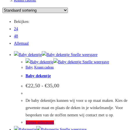
Kraam cadeau
Bekijken:
24
48
Allemaal
Snelle weergave
Snelle weergave
Baby
,
Kraam cadeau
Baby dekentje
Prijsklasse:
€
22,50
-
€
35,00
€22,50
tot
€35,00
De baby dekentjes kunnen wij voor u op maat maken. Kies de
gewenste maat en plaats de deken in je winkelmandje. Voor
bespreken van de stoffen nemen wij contact met u op.
Dit
Opties selecteren
product
Snelle weergave