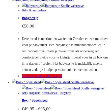
heeft
Snelle weergave
Baby
,
Kraam cadeau
meerdere
Babynestje
variaties.
Deze
€
50,00
optie
kan
Deze trend is overkomen waaien uit Zweden en een musthave
gekozen
voor je babyuitzet. Een babynestje is multifunctioneel en in
worden
een handomdraai maak je zowel thuis als onderweg een
op
comfortabel plekje voor je kleintje. Ideaal voor in de box om
de
in te slapen of spelen. Het babynestje is makkelijk mee te
productpagina
nemen zodat je kindje op visite ook een vertrouwd en…
Toevoegen aan winkelwagen
Snelle weergave
Snelle weergave
Baby
,
Inspiratie
,
Kraam cadeau
,
Uitgelicht
Box- / Speelkleed
Prijsklasse:
€
49,95
-
€
95,00