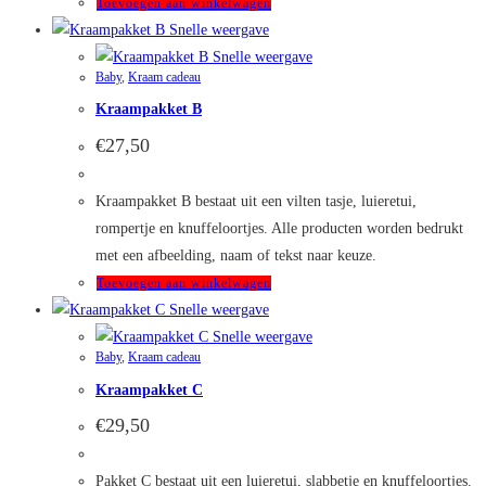
Toevoegen aan winkelwagen
productpagina
Snelle weergave
Snelle weergave
Baby
,
Kraam cadeau
Kraampakket B
€
27,50
Kraampakket B bestaat uit een vilten tasje, luieretui,
rompertje en knuffeloortjes. Alle producten worden bedrukt
met een afbeelding, naam of tekst naar keuze.
Toevoegen aan winkelwagen
Snelle weergave
Snelle weergave
Baby
,
Kraam cadeau
Kraampakket C
€
29,50
Pakket C bestaat uit een luieretui, slabbetje en knuffeloortjes.