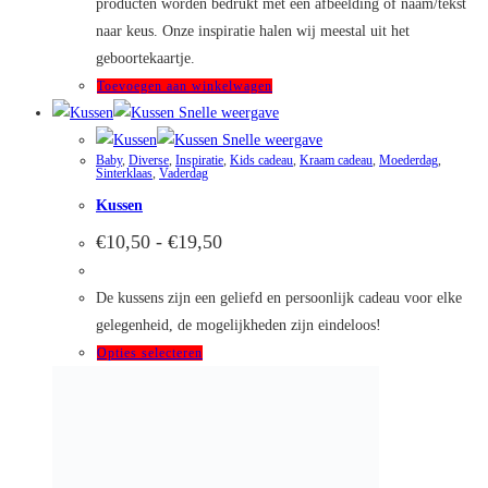
producten worden bedrukt met een afbeelding of naam/tekst
naar keus. Onze inspiratie halen wij meestal uit het
geboortekaartje.
Toevoegen aan winkelwagen
Snelle weergave
Snelle weergave
Baby
,
Diverse
,
Inspiratie
,
Kids cadeau
,
Kraam cadeau
,
Moederdag
,
Sinterklaas
,
Vaderdag
Kussen
Prijsklasse:
€
10,50
-
€
19,50
€10,50
tot
€19,50
De kussens zijn een geliefd en persoonlijk cadeau voor elke
gelegenheid, de mogelijkheden zijn eindeloos!
Dit
Opties selecteren
product
Snelle weergave
heeft
Snelle weergave
Diverse
,
Kids cadeau
,
Kraam cadeau
,
Sinterklaas
meerdere
Pepernotenzakje met naam
variaties.
Deze