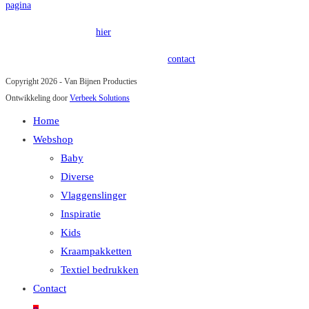
pagina
.
Onze privacy policy is
hier
terug te vinden.
Heeft u vragen of opmerkingen? Kom in
contact
!
Copyright 2026 - Van Bijnen Producties
Ontwikkeling door
Verbeek Solutions
Home
Webshop
Baby
Diverse
Vlaggenslinger
Inspiratie
Kids
Kraampakketten
Textiel bedrukken
Contact