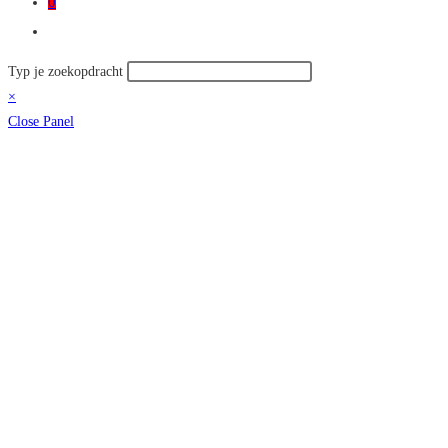
0
Toggle
site
Zoek
Typ je zoekopdracht
zoeken
op
×
deze
Close Panel
site