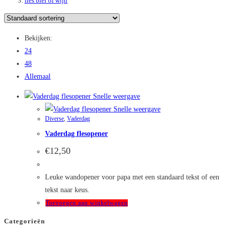
fles bier of wijn
Bekijken:
24
48
Allemaal
Snelle weergave
Snelle weergave
Diverse
,
Vaderdag
Vaderdag flesopener
€
12,50
Leuke wandopener voor papa met een standaard tekst of een
tekst naar keus.
Toevoegen aan winkelwagen
Categorieën