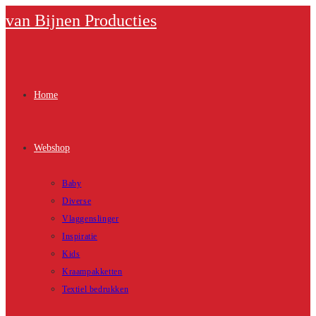
Ga
van Bijnen Producties
naar
inhoud
Home
Webshop
Baby
Diverse
Vlaggenslinger
Inspiratie
Kids
Kraampakketten
Textiel bedrukken