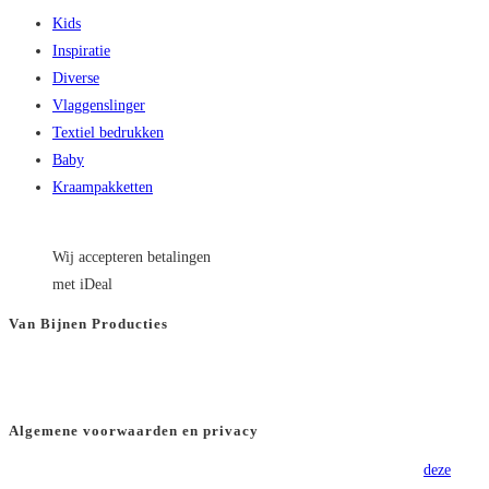
Kids
Inspiratie
Diverse
Vlaggenslinger
Textiel bedrukken
Baby
Kraampakketten
Wij accepteren betalingen
met iDeal
Van Bijnen Producties
KVK
: 66501180
BTW
: NL8565.82.554.B01
Algemene voorwaarden en privacy
Voor onze algemene voorwaarden verwijzen wij u graag door naar
deze