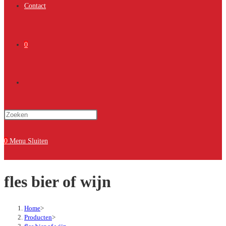
Contact
0
Toggle
Druk
site
op
Escape
0
Menu
Sluiten
om
zoeken
het
fles bier of wijn
zoekpaneel
te
sluiten.
Home
>
Producten
>