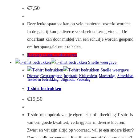
€
7,50
Deze leuke spaarpot kan op vele manieren bewerkt worden.
In de galerij kun je diverse voorbeelden terug vinden. De
onderkant kan door middel van een schuifje worden geopend
om het spaargeld eruit te halen.
Toevoegen aan winkelwagen
Snelle weergave
Snelle weergave
Diverse
,
Geen categorie
,
Inspiratie
,
Kids cadeau
,
Moederdag
,
Sinterklaas
,
Textiel en bedrukking
,
Uitgelicht
,
Vaderdag
T-shirt bedrukken
€
19,50
T-shirt met opdruk van je eigen tekst of afbeelding T-shirt is
van een goede kwaliteit, verkrijgbaar in diverse kleuren.
Zwart en wit zijn altijd op voorraad, wil je een andere kleur?
Dan kan dit op aanvraag Ben jij een out off the box denker?