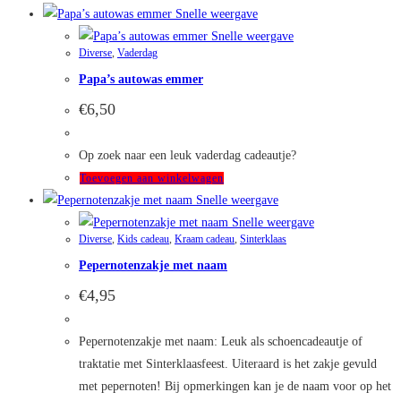
product
Snelle weergave
de
heeft
Snelle weergave
productpagina
Diverse
,
Vaderdag
meerdere
Papa’s autowas emmer
variaties.
Deze
€
6,50
optie
kan
Op zoek naar een leuk vaderdag cadeautje?
gekozen
Toevoegen aan winkelwagen
worden
Snelle weergave
op
Snelle weergave
de
Diverse
,
Kids cadeau
,
Kraam cadeau
,
Sinterklaas
productpagina
Pepernotenzakje met naam
€
4,95
Pepernotenzakje met naam: Leuk als schoencadeautje of
traktatie met Sinterklaasfeest. Uiteraard is het zakje gevuld
met pepernoten! Bij opmerkingen kan je de naam voor op het