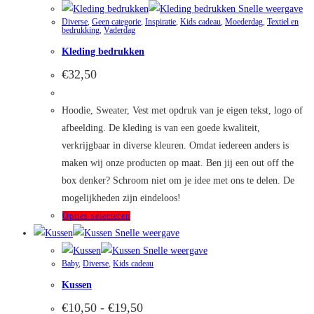
heeft
Snelle weergave
Diverse
,
Geen categorie
,
Inspiratie
,
Kids cadeau
,
Moederdag
,
Textiel en
meerdere
bedrukking
,
Vaderdag
variaties.
Kleding bedrukken
Deze
€
32,50
optie
kan
Hoodie, Sweater, Vest met opdruk van je eigen tekst, logo of
gekozen
afbeelding. De kleding is van een goede kwaliteit,
worden
verkrijgbaar in diverse kleuren. Omdat iedereen anders is
op
maken wij onze producten op maat. Ben jij een out off the
de
box denker? Schroom niet om je idee met ons te delen. De
productpagina
mogelijkheden zijn eindeloos!
Dit
Opties selecteren
product
Snelle weergave
heeft
Snelle weergave
Baby
,
Diverse
,
Kids cadeau
meerdere
Kussen
variaties.
Deze
Prijsklasse:
€
10,50
-
€
19,50