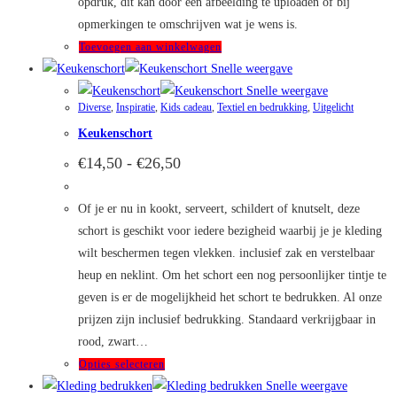
opdruk, dit kan door een afbeelding te uploaden of bij
opmerkingen te omschrijven wat je wens is.
Toevoegen aan winkelwagen
Snelle weergave
Snelle weergave
Diverse
,
Inspiratie
,
Kids cadeau
,
Textiel en bedrukking
,
Uitgelicht
Keukenschort
Prijsklasse:
€
14,50
-
€
26,50
€14,50
tot
€26,50
Of je er nu in kookt, serveert, schildert of knutselt, deze
schort is geschikt voor iedere bezigheid waarbij je je kleding
wilt beschermen tegen vlekken. inclusief zak en verstelbaar
heup en neklint. Om het schort een nog persoonlijker tintje te
geven is er de mogelijkheid het schort te bedrukken. Al onze
prijzen zijn inclusief bedrukking. Standaard verkrijgbaar in
rood, zwart…
Dit
Opties selecteren
product
Snelle weergave