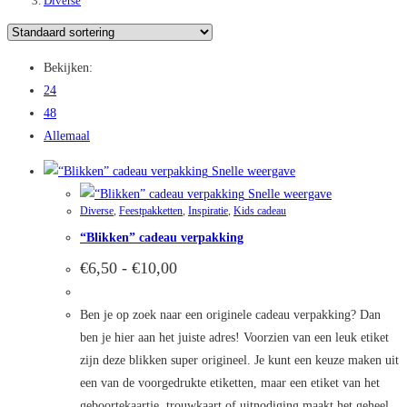
Diverse
Bekijken:
24
48
Allemaal
Snelle weergave
Snelle weergave
Diverse
,
Feestpakketten
,
Inspiratie
,
Kids cadeau
“Blikken” cadeau verpakking
Prijsklasse:
€
6,50
-
€
10,00
€6,50
tot
€10,00
Ben je op zoek naar een originele cadeau verpakking? Dan
ben je hier aan het juiste adres! Voorzien van een leuk etiket
zijn deze blikken super origineel. Je kunt een keuze maken uit
een van de voorgedrukte etiketten, maar een etiket van het
geboortekaartje, trouwkaart of uitnodiging maakt het geheel