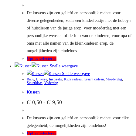
€10,50
optie
tot
kan
€19,50
De kussens zijn een geliefd en persoonlijk cadeau voor
gekozen
diverse gelegenheden, zoals een kinderfeestje met de hobby's
worden
of huisdieren van de jarige erop, voor moederdag met een
op
persoonlijke wens en of de foto van de kinderen, voor opa of
de
oma met alle namen van de kleinkinderen erop, de
productpagina
mogelijkheden zijn eindeloos.
Dit
Opties selecteren
product
Snelle weergave
heeft
Snelle weergave
Baby
,
Diverse
,
Inspiratie
,
Kids cadeau
,
Kraam cadeau
,
Moederdag
,
meerdere
Sinterklaas
,
Vaderdag
variaties.
Kussen
Deze
Prijsklasse:
€
10,50
-
€
19,50
optie
€10,50
kan
tot
€19,50
De kussens zijn een geliefd en persoonlijk cadeau voor elke
gekozen
gelegenheid, de mogelijkheden zijn eindeloos!
worden
Dit
Opties selecteren
op