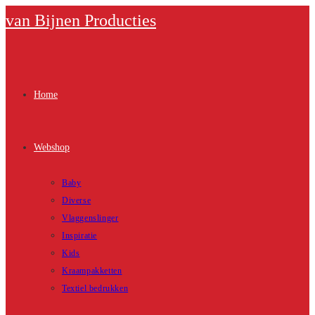
Ga
van Bijnen Producties
naar
inhoud
Home
Webshop
Baby
Diverse
Vlaggenslinger
Inspiratie
Kids
Kraampakketten
Textiel bedrukken