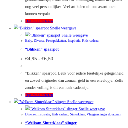
nog veel persoonlijker. Veel artikelen uit ons assortiment
kunnen verpakt…
Dit
Opties selecteren
product
Snelle weergave
heeft
Snelle weergave
Baby
,
Diverse
,
Feestpakketten
,
Inspiratie
,
Kids cadeau
meerdere
“Blikken” spaarpot
variaties.
Deze
Prijsklasse:
€
4,95
-
€
6,50
€4,95
optie
tot
kan
€6,50
"Blikken" spaarpot. Leuk voor iedere feestelijke gelegenheid
gekozen
en zoveel origineler dan zomaar geld in een envelopje. Zelfs
worden
zonder vulling is dit een leuk cadeautje.
op
Dit
Opties selecteren
de
product
Snelle weergave
productpagina
heeft
Snelle weergave
Diverse
,
Inspiratie
,
Kids cadeau
,
Sinterklaas
,
Vlaggenslinger duurzaam
meerdere
“Welkom Sinterklaas” slinger
variaties.