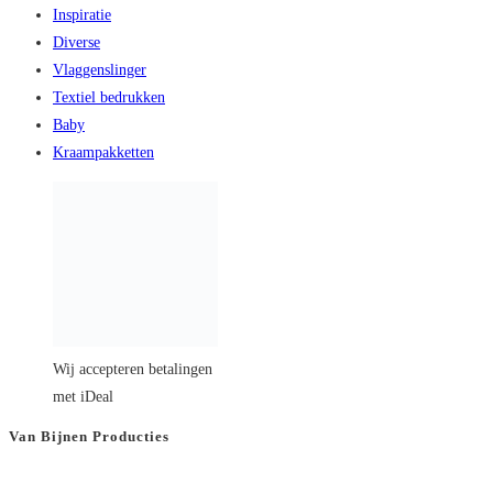
Product is aan uw winkelmand toegevoegd!
0
producten in uw winkelmand (
€
0,00
)
Verder winkelen
Bekijk de winkelmand
By continuing to use this website, you consent to the use of cookies