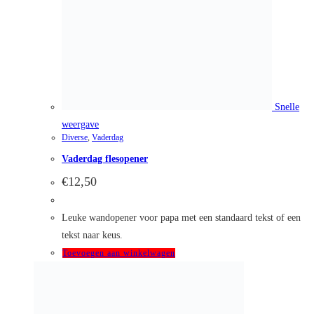
ook uiterst geschikt voor alle gelegenheden.
Toevoegen aan winkelwagen
Categorieën
Kids
Inspiratie
Diverse
Vlaggenslinger
Textiel bedrukken
Baby
Kraampakketten
Wij accepteren betalingen
met iDeal
Van Bijnen Producties
KVK
: 66501180
BTW
: NL8565.82.554.B01