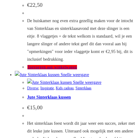
Deze
€
22,50
optie
kan
De huiskamer nog even extra gezellig maken voor de intocht
gekozen
van Sinterklaas en sinterklaasavond met deze slinger is een
worden
eitje. 8 vlaggetjes + de tekst welkom is standaard, wil je een
op
langere slinger of andere tekst geef dit dan vooral aan bij
de
"opmerkingen" voor ieder vlaggetje komt er €2,95 bij, dit is
productpagina
inclusief bedrukking.
Toevoegen aan winkelwagen
Snelle weergave
Snelle weergave
Diverse
,
Inspiratie
,
Kids cadeau
,
Sinterklaas
Jute Sinterklaas kussen
€
15,00
Het sinterklaas feest wordt dit jaar weer een succes, zeker met
dit leuke jute kussen. Uiteraard ook mogelijk met een andere