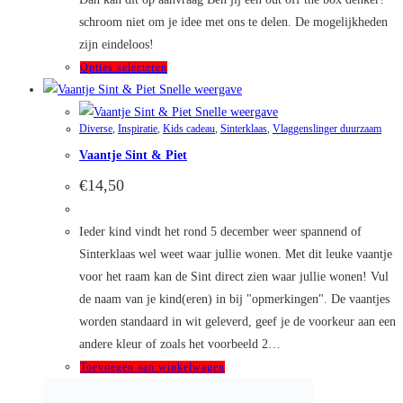
schroom niet om je idee met ons te delen. De mogelijkheden
zijn eindeloos!
Dit
Opties selecteren
product
Snelle weergave
heeft
Snelle weergave
Diverse
,
Inspiratie
,
Kids cadeau
,
Sinterklaas
,
Vlaggenslinger duurzaam
meerdere
Vaantje Sint & Piet
variaties.
Deze
€
14,50
optie
kan
Ieder kind vindt het rond 5 december weer spannend of
gekozen
Sinterklaas wel weet waar jullie wonen. Met dit leuke vaantje
worden
voor het raam kan de Sint direct zien waar jullie wonen! Vul
op
de naam van je kind(eren) in bij "opmerkingen". De vaantjes
de
worden standaard in wit geleverd, geef je de voorkeur aan een
productpagina
andere kleur of zoals het voorbeeld 2…
Toevoegen aan winkelwagen
Snelle weergave