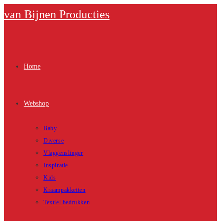
Ga
van Bijnen Producties
naar
inhoud
Home
Webshop
Baby
Diverse
Vlaggenslinger
Inspiratie
Kids
Kraampakketten
Textiel bedrukken