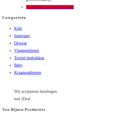
Toevoegen aan winkelwagen
Categorieën
Kids
Inspiratie
Diverse
Vlaggenslinger
Textiel bedrukken
Baby
Kraampakketten
Wij accepteren betalingen
met iDeal
Van Bijnen Producties
KVK
: 66501180
BTW
: NL8565.82.554.B01