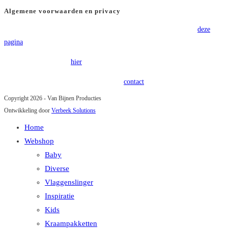
Algemene voorwaarden en privacy
Voor onze algemene voorwaarden verwijzen wij u graag door naar
deze
pagina
.
Onze privacy policy is
hier
terug te vinden.
Heeft u vragen of opmerkingen? Kom in
contact
!
Copyright 2026 - Van Bijnen Producties
Ontwikkeling door
Verbeek Solutions
Home
Webshop
Baby
Diverse
Vlaggenslinger
Inspiratie
Kids
Kraampakketten