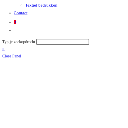
Textiel bedrukken
Contact
0
Toggle
site
Zoek
Typ je zoekopdracht
zoeken
op
×
deze
Close Panel
site