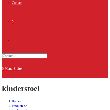
Contact
0
Toggle
Druk
site
op
Escape
0
Menu
Sluiten
om
zoeken
het
kinderstoel
zoekpaneel
te
sluiten.
Home
>
Producten
>