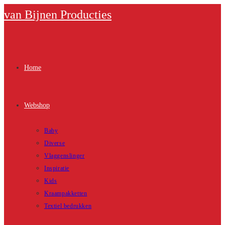
Ga
van Bijnen Producties
naar
inhoud
Home
Webshop
Baby
Diverse
Vlaggenslinger
Inspiratie
Kids
Kraampakketten
Textiel bedrukken