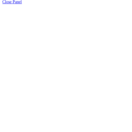
deze
Close Panel
site