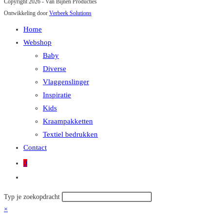
Copyright 2026 - Van Bijnen Producties
Ontwikkeling door
Verbeek Solutions
Home
Webshop
Baby
Diverse
Vlaggenslinger
Inspiratie
Kids
Kraampakketten
Textiel bedrukken
Contact
0
Toggle
site
Zoek
Typ je zoekopdracht
zoeken
op
×