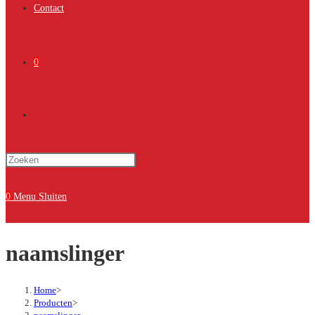
Contact
0
Toggle
Druk
site
op
Escape
0
Menu
Sluiten
om
zoeken
het
naamslinger
zoekpaneel
te
sluiten.
Home
>
Producten
>