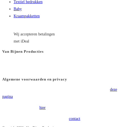
Textiel bedrukken
Baby
Kraampakketten
Wij accepteren betalingen
met iDeal
Van Bijnen Producties
KVK
: 66501180
BTW
: NL8565.82.554.B01
Algemene voorwaarden en privacy
Voor onze algemene voorwaarden verwijzen wij u graag door naar
deze
pagina
.
Onze privacy policy is
hier
terug te vinden.
Heeft u vragen of opmerkingen? Kom in
contact
!