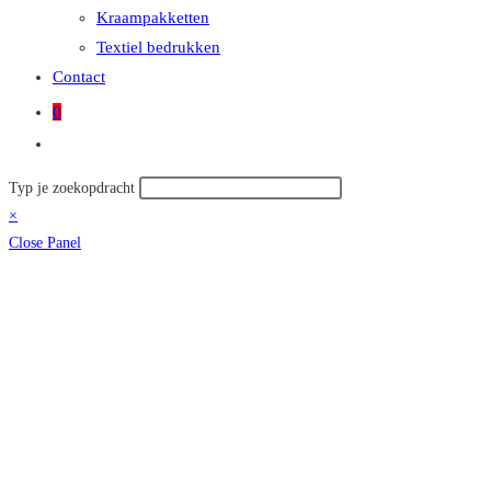
Kraampakketten
Textiel bedrukken
Contact
0
Toggle
site
Zoek
Typ je zoekopdracht
zoeken
op
×
deze
Close Panel
site