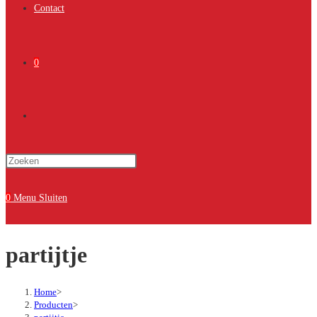
Contact
0
Toggle
Druk
site
op
Escape
0
Menu
Sluiten
om
zoeken
het
partijtje
zoekpaneel
te
sluiten.
Home
>
Producten
>