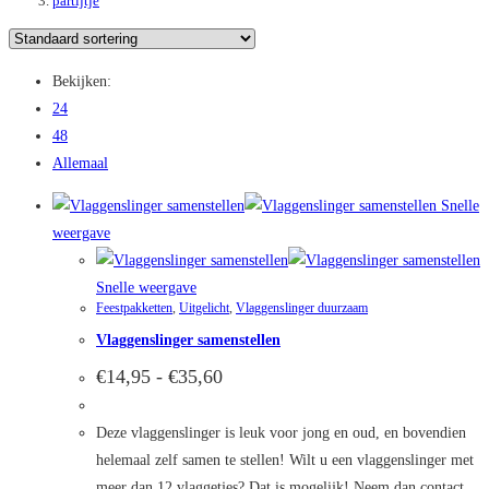
partijtje
Bekijken:
24
48
Allemaal
Snelle
weergave
Snelle weergave
Feestpakketten
,
Uitgelicht
,
Vlaggenslinger duurzaam
Vlaggenslinger samenstellen
Prijsklasse:
€
14,95
-
€
35,60
€14,95
tot
€35,60
Deze vlaggenslinger is leuk voor jong en oud, en bovendien
helemaal zelf samen te stellen! Wilt u een vlaggenslinger met
meer dan 12 vlaggetjes? Dat is mogelijk! Neem dan contact