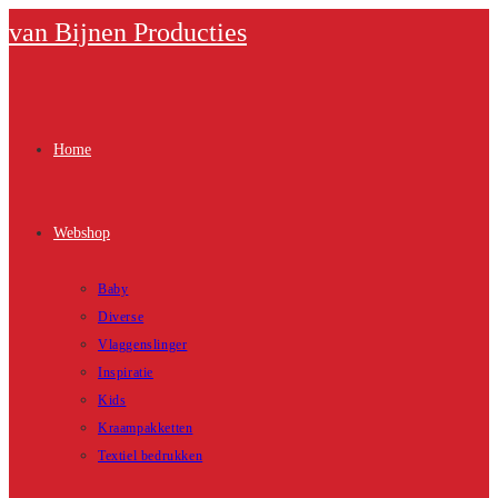
Ga
van Bijnen Producties
naar
inhoud
Home
Webshop
Baby
Diverse
Vlaggenslinger
Inspiratie
Kids
Kraampakketten
Textiel bedrukken