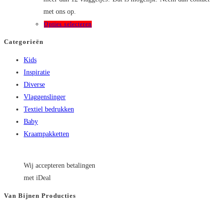
met ons op.
Dit
Opties selecteren
product
Categorieën
heeft
Kids
meerdere
Inspiratie
variaties.
Diverse
Deze
Vlaggenslinger
optie
Textiel bedrukken
kan
Baby
gekozen
Kraampakketten
worden
op
de
Wij accepteren betalingen
productpagina
met iDeal
Van Bijnen Producties
KVK
: 66501180