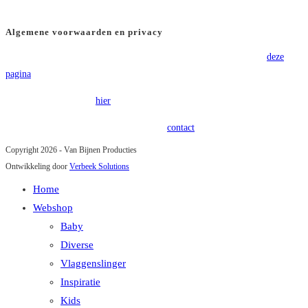
BTW
: NL8565.82.554.B01
Algemene voorwaarden en privacy
Voor onze algemene voorwaarden verwijzen wij u graag door naar
deze
pagina
.
Onze privacy policy is
hier
terug te vinden.
Heeft u vragen of opmerkingen? Kom in
contact
!
Copyright 2026 - Van Bijnen Producties
Ontwikkeling door
Verbeek Solutions
Home
Webshop
Baby
Diverse
Vlaggenslinger
Inspiratie
Kids