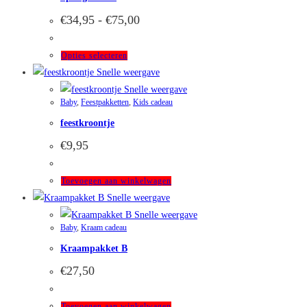
Prijsklasse:
€
34,95
-
€
75,00
€34,95
tot
€75,00
Dit
Opties selecteren
product
Snelle weergave
heeft
Snelle weergave
Baby
,
Feestpakketten
,
Kids cadeau
meerdere
feestkroontje
variaties.
Deze
€
9,95
optie
kan
Toevoegen aan winkelwagen
gekozen
Snelle weergave
worden
Snelle weergave
op
Baby
,
Kraam cadeau
de
Kraampakket B
productpagina
€
27,50
Toevoegen aan winkelwagen