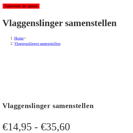
€14,95
Selecteer de opties
tot
€35,60
Vlaggenslinger samenstellen
Home
>
Vlaggenslinger samenstellen
Vlaggenslinger samenstellen
Prijsklasse:
€
14,95
-
€
35,60