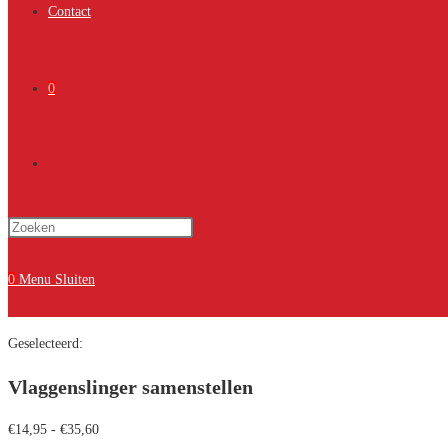
Contact
0
Toggle
Druk
site
op
Escape
0
Menu
Sluiten
om
zoeken
het
Geselecteerd:
zoekpaneel
te
Vlaggenslinger samenstellen
sluiten.
Prijsklasse:
€
14,95
-
€
35,60