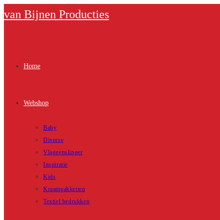
Ga
van Bijnen Producties
naar
inhoud
Home
Webshop
Baby
Diverse
Vlaggenslinger
Inspiratie
Kids
Kraampakketten
Textiel bedrukken