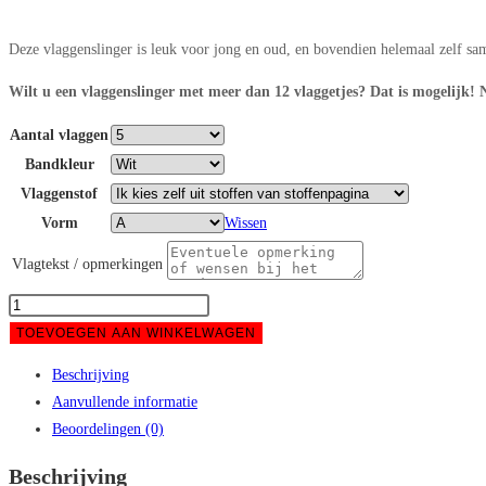
€14,95
tot
Deze vlaggenslinger is leuk voor jong en oud, en bovendien helemaal zelf sam
€35,60
Wilt u een vlaggenslinger met meer dan 12 vlaggetjes? Dat is mogelijk!
Aantal vlaggen
Bandkleur
Vlaggenstof
Vorm
Wissen
Vlagtekst / opmerkingen
Vlaggenslinger
samenstellen
TOEVOEGEN AAN WINKELWAGEN
aantal
Beschrijving
Aanvullende informatie
Beoordelingen (0)
Beschrijving