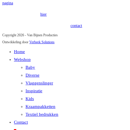
pagina
.
Onze privacy policy is
hier
terug te vinden.
Heeft u vragen of opmerkingen? Kom in
contact
!
Copyright 2026 - Van Bijnen Producties
Ontwikkeling door
Verbeek Solutions
Home
Webshop
Baby
Diverse
Vlaggenslinger
Inspiratie
Kids
Kraampakketten
Textiel bedrukken
Contact