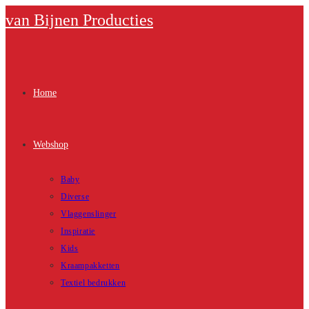
Ga
van Bijnen Producties
naar
inhoud
Home
Webshop
Baby
Diverse
Vlaggenslinger
Inspiratie
Kids
Kraampakketten
Textiel bedrukken