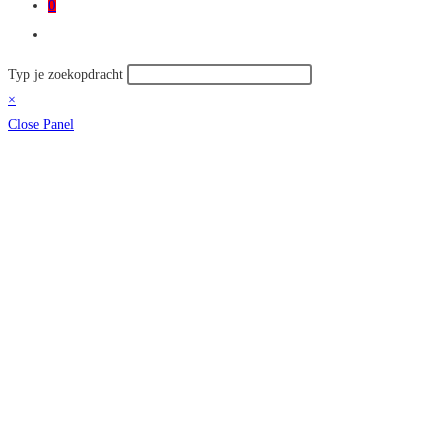
0
Toggle
site
Zoek
Typ je zoekopdracht
zoeken
op
×
deze
Close Panel
site