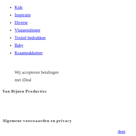
Kids
Inspiratie
Diverse
Vlaggenslinger
Textiel bedrukken
Baby
Kraampakketten
Wij accepteren betalingen
met iDeal
Van Bijnen Producties
KVK
: 66501180
BTW
: NL8565.82.554.B01
Algemene voorwaarden en privacy
Voor onze algemene voorwaarden verwijzen wij u graag door naar
deze