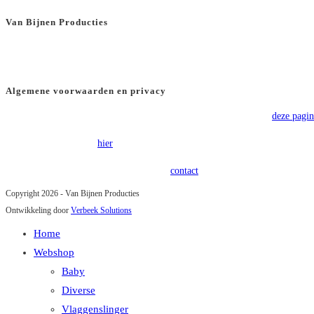
Van Bijnen Producties
KVK
: 66501180
BTW
: NL8565.82.554.B01
Algemene voorwaarden en privacy
Voor onze algemene voorwaarden verwijzen wij u graag door naar
deze pagin
Onze privacy policy is
hier
terug te vinden.
Heeft u vragen of opmerkingen? Kom in
contact
!
Copyright 2026 - Van Bijnen Producties
Ontwikkeling door
Verbeek Solutions
Home
Webshop
Baby
Diverse
Vlaggenslinger