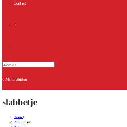
Contact
0
Toggle
Druk
site
op
Escape
0
Menu
Sluiten
om
zoeken
het
slabbetje
zoekpaneel
te
sluiten.
Home
>
Producten
>