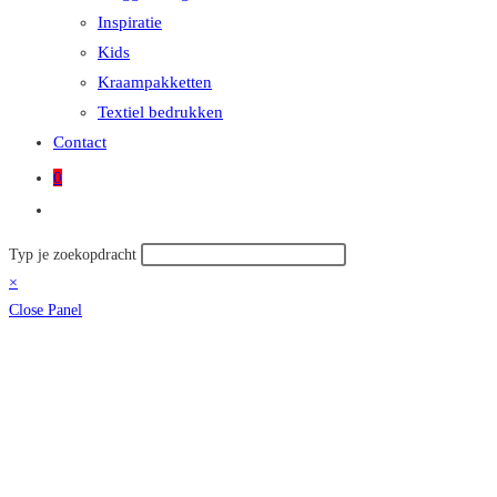
Inspiratie
Kids
Kraampakketten
Textiel bedrukken
Contact
0
Toggle
site
Zoek
Typ je zoekopdracht
zoeken
op
×
deze
Close Panel
site