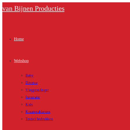
Ga
van Bijnen Producties
naar
inhoud
Home
Webshop
Baby
Diverse
Vlaggenslinger
Inspiratie
Kids
Kraampakketten
Textiel bedrukken