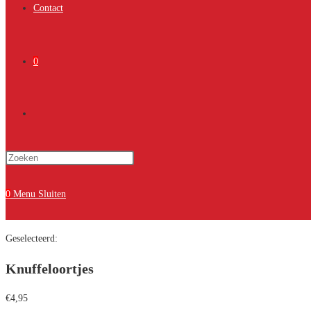
Contact
0
Toggle
Druk
site
op
Escape
0
Menu
Sluiten
om
zoeken
het
Geselecteerd:
zoekpaneel
te
Knuffeloortjes
sluiten.
€
4,95