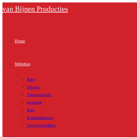
Ga
van Bijnen Producties
naar
inhoud
Home
Webshop
Baby
Diverse
Vlaggenslinger
Inspiratie
Kids
Kraampakketten
Textiel bedrukken