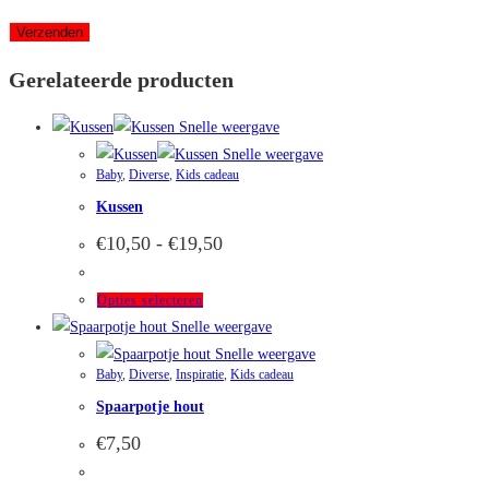
Gerelateerde producten
Snelle weergave
Snelle weergave
Baby
,
Diverse
,
Kids cadeau
Kussen
Prijsklasse:
€
10,50
-
€
19,50
€10,50
tot
€19,50
Dit
Opties selecteren
product
Snelle weergave
heeft
Snelle weergave
Baby
,
Diverse
,
Inspiratie
,
Kids cadeau
meerdere
Spaarpotje hout
variaties.
Deze
€
7,50
optie