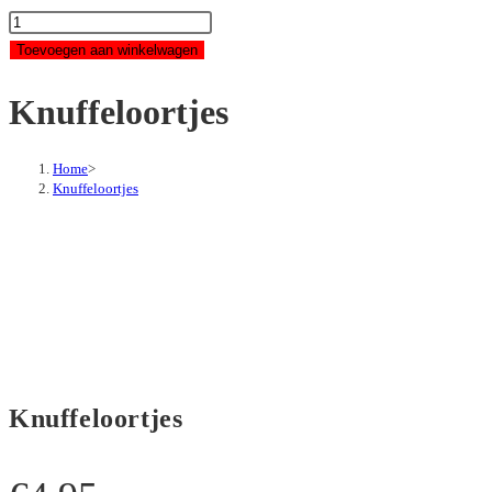
Knuffeloortjes
aantal
Toevoegen aan winkelwagen
Knuffeloortjes
Home
>
Knuffeloortjes
Knuffeloortjes