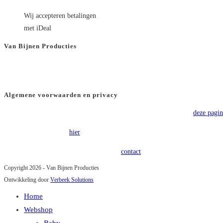
Wij accepteren betalingen
met iDeal
Van Bijnen Producties
KVK
: 66501180
BTW
: NL8565.82.554.B01
Algemene voorwaarden en privacy
Voor onze algemene voorwaarden verwijzen wij u graag door naar
deze pagin
Onze privacy policy is
hier
terug te vinden.
Heeft u vragen of opmerkingen? Kom in
contact
!
Copyright 2026 - Van Bijnen Producties
Ontwikkeling door
Verbeek Solutions
Home
Webshop
Baby