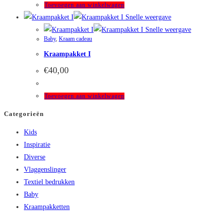
kan
Toevoegen aan winkelwagen
gekozen
Snelle weergave
worden
Snelle weergave
op
Baby
,
Kraam cadeau
de
Kraampakket I
productpagina
€
40,00
Toevoegen aan winkelwagen
Categorieën
Kids
Inspiratie
Diverse
Vlaggenslinger
Textiel bedrukken
Baby
Kraampakketten