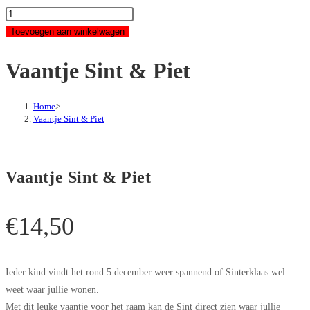
Vaantje
Sint
Toevoegen aan winkelwagen
&
Vaantje Sint & Piet
Piet
aantal
Home
>
Vaantje Sint & Piet
Vaantje Sint & Piet
€
14,50
Ieder kind vindt het rond 5 december weer spannend of Sinterklaas wel
weet waar jullie wonen.
Met dit leuke vaantje voor het raam kan de Sint direct zien waar jullie