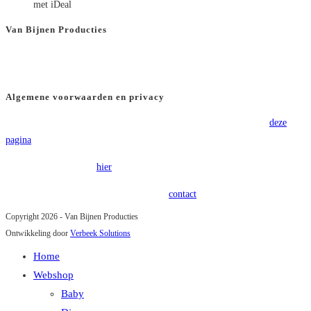
met iDeal
Van Bijnen Producties
KVK
: 66501180
BTW
: NL8565.82.554.B01
Algemene voorwaarden en privacy
Voor onze algemene voorwaarden verwijzen wij u graag door naar
deze
pagina
.
Onze privacy policy is
hier
terug te vinden.
Heeft u vragen of opmerkingen? Kom in
contact
!
Copyright 2026 - Van Bijnen Producties
Ontwikkeling door
Verbeek Solutions
Home
Webshop
Baby