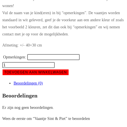
wonen!
Vul de naam van je kind(eren) in bij “opmerkingen”. De vaantjes worden
standaard in wit geleverd, geef je de voorkeur aan een andere kleur of zoals
het voorbeeld 2 kleuren, zet dit dan ook bij “opmerkingen” en wij nemen
contact met je op voor de mogelijkheden.
Afmeting: +/- 40×30 cm
Opmerkingen:
Vaantje
Sint
TOEVOEGEN AAN WINKELWAGEN
&
Beoordelingen (0)
Piet
aantal
Beoordelingen
Er zijn nog geen beoordelingen.
Wees de eerste om “Vaantje Sint & Piet” te beoordelen