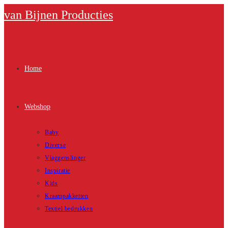
Ga
van Bijnen Producties
naar
inhoud
Home
Webshop
Baby
Diverse
Vlaggenslinger
Inspiratie
Kids
Kraampakketten
Textiel bedrukken