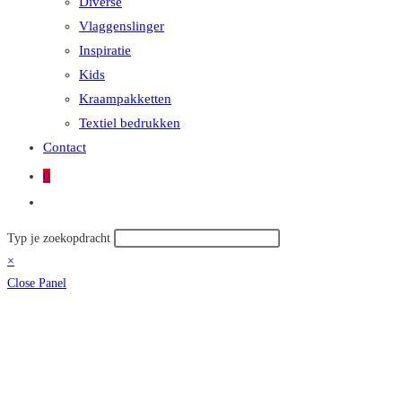
Diverse
Vlaggenslinger
Inspiratie
Kids
Kraampakketten
Textiel bedrukken
Contact
0
Toggle
site
Zoek
Typ je zoekopdracht
zoeken
op
×
deze
Close Panel
site