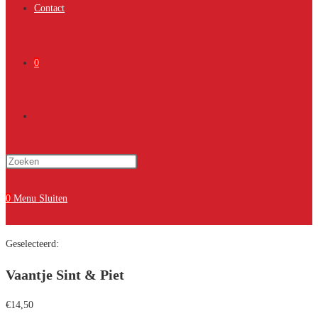
Contact
0
Toggle
Druk
site
op
Escape
0
Menu
Sluiten
om
zoeken
het
Geselecteerd:
zoekpaneel
te
Vaantje Sint & Piet
sluiten.
€
14,50