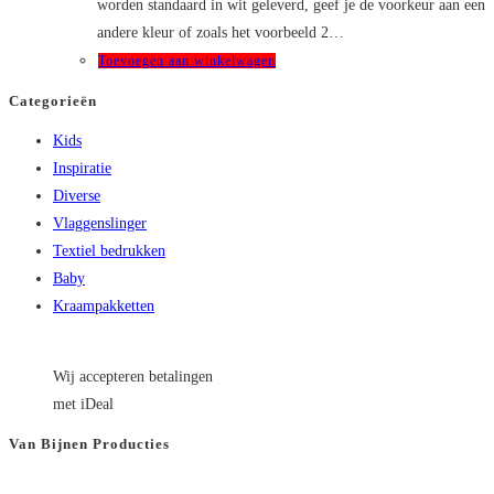
worden standaard in wit geleverd, geef je de voorkeur aan een
productpagina
andere kleur of zoals het voorbeeld 2…
Toevoegen aan winkelwagen
Categorieën
Kids
Inspiratie
Diverse
Vlaggenslinger
Textiel bedrukken
Baby
Kraampakketten
Wij accepteren betalingen
met iDeal
Van Bijnen Producties
KVK
: 66501180