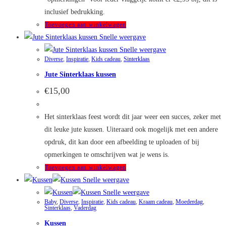
inclusief bedrukking.
Toevoegen aan winkelwagen
Snelle weergave
Snelle weergave
Diverse
,
Inspiratie
,
Kids cadeau
,
Sinterklaas
Jute Sinterklaas kussen
€
15,00
Het sinterklaas feest wordt dit jaar weer een succes, zeker met
dit leuke jute kussen. Uiteraard ook mogelijk met een andere
opdruk, dit kan door een afbeelding te uploaden of bij
opmerkingen te omschrijven wat je wens is.
Toevoegen aan winkelwagen
Snelle weergave
Snelle weergave
Baby
,
Diverse
,
Inspiratie
,
Kids cadeau
,
Kraam cadeau
,
Moederdag
,
Sinterklaas
,
Vaderdag
Kussen