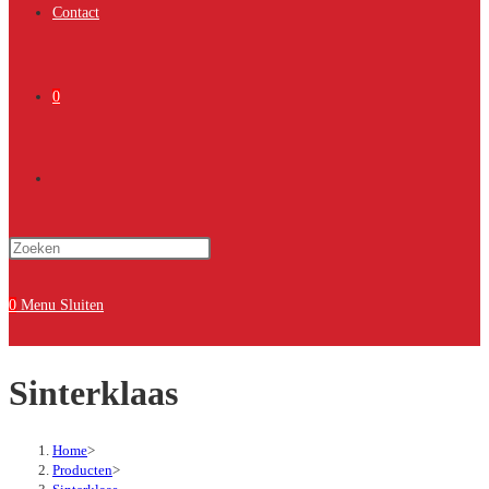
Contact
0
Toggle
Druk
site
op
Escape
0
Menu
Sluiten
om
zoeken
het
Sinterklaas
zoekpaneel
te
sluiten.
Home
>
Producten
>