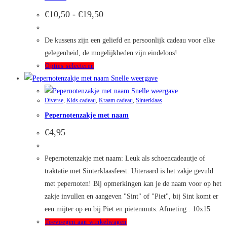
Prijsklasse:
€
10,50
-
€
19,50
€10,50
tot
€19,50
De kussens zijn een geliefd en persoonlijk cadeau voor elke
gelegenheid, de mogelijkheden zijn eindeloos!
Dit
Opties selecteren
product
Snelle weergave
heeft
Snelle weergave
Diverse
,
Kids cadeau
,
Kraam cadeau
,
Sinterklaas
meerdere
Pepernotenzakje met naam
variaties.
Deze
€
4,95
optie
kan
Pepernotenzakje met naam: Leuk als schoencadeautje of
gekozen
traktatie met Sinterklaasfeest. Uiteraard is het zakje gevuld
worden
met pepernoten! Bij opmerkingen kan je de naam voor op het
op
zakje invullen en aangeven "Sint" of "Piet", bij Sint komt er
de
een mijter op en bij Piet en pietenmuts. Afmeting : 10x15
productpagina
Toevoegen aan winkelwagen