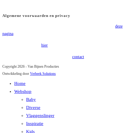
BTW
: NL8565.82.554.B01
Algemene voorwaarden en privacy
Voor onze algemene voorwaarden verwijzen wij u graag door naar
deze
pagina
.
Onze privacy policy is
hier
terug te vinden.
Heeft u vragen of opmerkingen? Kom in
contact
!
Copyright 2026 - Van Bijnen Producties
Ontwikkeling door
Verbeek Solutions
Home
Webshop
Baby
Diverse
Vlaggenslinger
Inspiratie
Kids