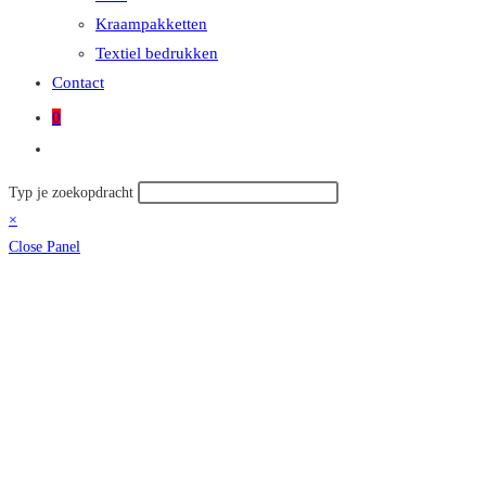
Kraampakketten
Textiel bedrukken
Contact
0
Toggle
site
Zoek
Typ je zoekopdracht
zoeken
op
×
deze
Close Panel
site