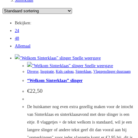
Sinterklaas
Bekijken:
24
48
Allemaal
Snelle weergave
Snelle weergave
Diverse
,
Inspiratie
,
Kids cadeau
,
Sinterklaas
,
Vlaggenslinger duurzaam
“Welkom Sinterklaas” slinger
€
22,50
De huiskamer nog even extra gezellig maken voor de intocht
van Sinterklaas en sinterklaasavond met deze slinger is een
eitje. 8 vlaggetjes + de tekst welkom is standaard, wil je een
langere slinger of andere tekst geef dit dan vooral aan bij
"opmerkingen" voor ieder vlaggetje komt er €2,95 bij, dit is