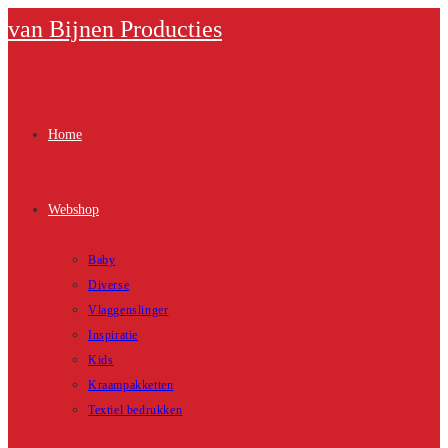
Ga
van Bijnen Producties
naar
inhoud
Home
Webshop
Baby
Diverse
Vlaggenslinger
Inspiratie
Kids
Kraampakketten
Textiel bedrukken