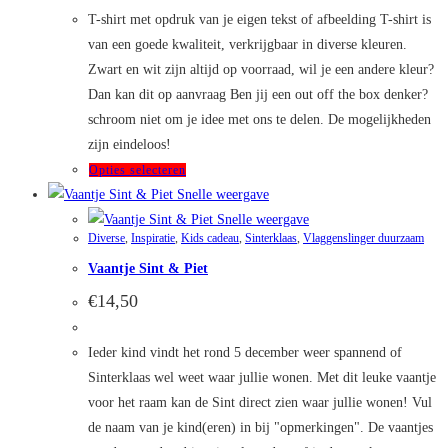
T-shirt met opdruk van je eigen tekst of afbeelding T-shirt is
van een goede kwaliteit, verkrijgbaar in diverse kleuren.
Zwart en wit zijn altijd op voorraad, wil je een andere kleur?
Dan kan dit op aanvraag Ben jij een out off the box denker?
schroom niet om je idee met ons te delen. De mogelijkheden
zijn eindeloos!
Dit
Opties selecteren
product
Snelle weergave
heeft
Snelle weergave
Diverse
,
Inspiratie
,
Kids cadeau
,
Sinterklaas
,
Vlaggenslinger duurzaam
meerdere
Vaantje Sint & Piet
variaties.
Deze
€
14,50
optie
kan
Ieder kind vindt het rond 5 december weer spannend of
gekozen
Sinterklaas wel weet waar jullie wonen. Met dit leuke vaantje
worden
voor het raam kan de Sint direct zien waar jullie wonen! Vul
op
de naam van je kind(eren) in bij "opmerkingen". De vaantjes
de