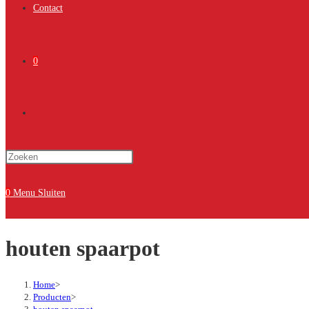
Contact
0
Toggle
Druk
site
op
Escape
0
Menu
Sluiten
om
zoeken
het
houten spaarpot
zoekpaneel
te
sluiten.
Home
>
Producten
>