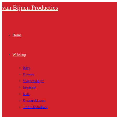
Ga
van Bijnen Producties
naar
inhoud
Home
Webshop
Baby
Diverse
Vlaggenslinger
Inspiratie
Kids
Kraampakketten
Textiel bedrukken