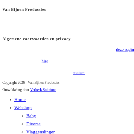
Van Bijnen Producties
KVK
: 66501180
BTW
: NL8565.82.554.B01
Algemene voorwaarden en privacy
Voor onze algemene voorwaarden verwijzen wij u graag door naar
deze pagin
Onze privacy policy is
hier
terug te vinden.
Heeft u vragen of opmerkingen? Kom in
contact
!
Copyright 2026 - Van Bijnen Producties
Ontwikkeling door
Verbeek Solutions
Home
Webshop
Baby
Diverse
Vlaggenslinger