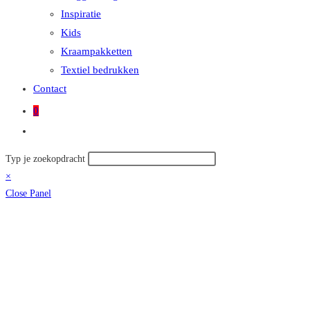
Inspiratie
Kids
Kraampakketten
Textiel bedrukken
Contact
0
Toggle
site
Zoek
Typ je zoekopdracht
zoeken
op
×
deze
Close Panel
site