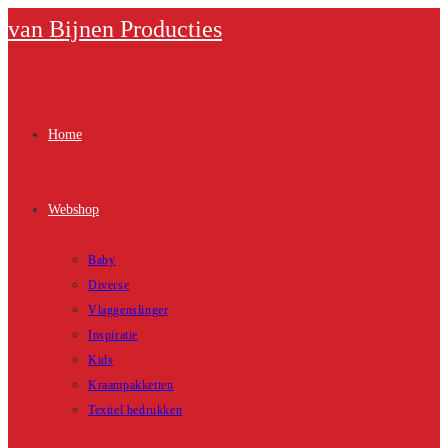
Ga
van Bijnen Producties
naar
inhoud
Home
Webshop
Baby
Diverse
Vlaggenslinger
Inspiratie
Kids
Kraampakketten
Textiel bedrukken