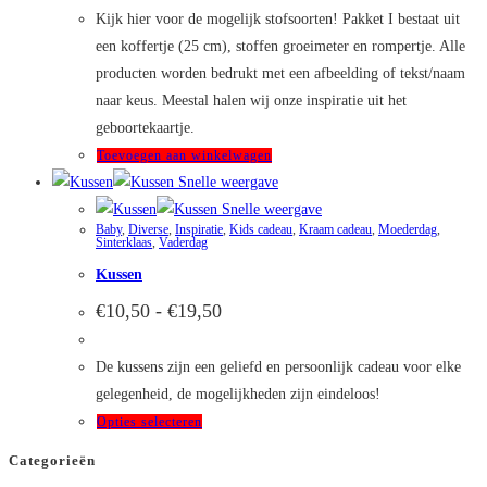
Kijk hier voor de mogelijk stofsoorten! Pakket I bestaat uit
een koffertje (25 cm), stoffen groeimeter en rompertje. Alle
producten worden bedrukt met een afbeelding of tekst/naam
naar keus. Meestal halen wij onze inspiratie uit het
geboortekaartje.
Toevoegen aan winkelwagen
Snelle weergave
Snelle weergave
Baby
,
Diverse
,
Inspiratie
,
Kids cadeau
,
Kraam cadeau
,
Moederdag
,
Sinterklaas
,
Vaderdag
Kussen
Prijsklasse:
€
10,50
-
€
19,50
€10,50
tot
€19,50
De kussens zijn een geliefd en persoonlijk cadeau voor elke
gelegenheid, de mogelijkheden zijn eindeloos!
Dit
Opties selecteren
product
Categorieën
heeft