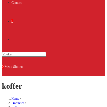
Contact
0
Toggle
Druk
site
op
Escape
0
Menu
Sluiten
om
zoeken
het
koffer
zoekpaneel
te
sluiten.
Home
>
Producten
>