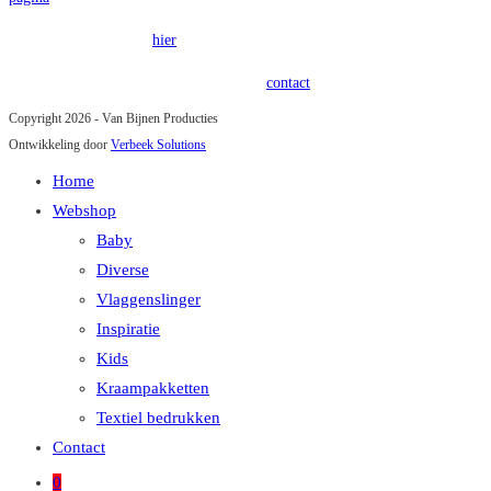
Onze privacy policy is
hier
terug te vinden.
Heeft u vragen of opmerkingen? Kom in
contact
!
Copyright 2026 - Van Bijnen Producties
Ontwikkeling door
Verbeek Solutions
Home
Webshop
Baby
Diverse
Vlaggenslinger
Inspiratie
Kids
Kraampakketten
Textiel bedrukken
Contact
0