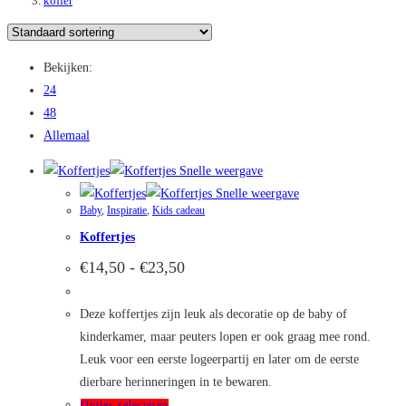
koffer
Bekijken:
24
48
Allemaal
Snelle weergave
Snelle weergave
Baby
,
Inspiratie
,
Kids cadeau
Koffertjes
Prijsklasse:
€
14,50
-
€
23,50
€14,50
tot
€23,50
Deze koffertjes zijn leuk als decoratie op de baby of
kinderkamer, maar peuters lopen er ook graag mee rond.
Leuk voor een eerste logeerpartij en later om de eerste
dierbare herinneringen in te bewaren.
Dit
Opties selecteren