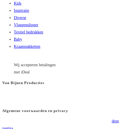
Kids
meerdere
Inspiratie
variaties.
Diverse
Deze
Vlaggenslinger
optie
Textiel bedrukken
kan
Baby
gekozen
Kraampakketten
worden
op
de
Wij accepteren betalingen
productpagina
met iDeal
Van Bijnen Producties
KVK
: 66501180
BTW
: NL8565.82.554.B01
Algemene voorwaarden en privacy
Voor onze algemene voorwaarden verwijzen wij u graag door naar
deze
pagina
.