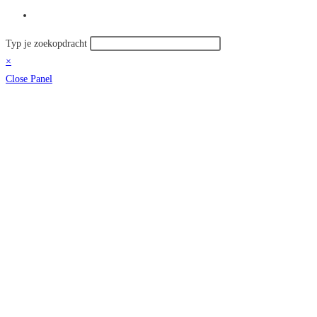
Toggle
site
Zoek
Typ je zoekopdracht
zoeken
op
×
deze
Close Panel
site