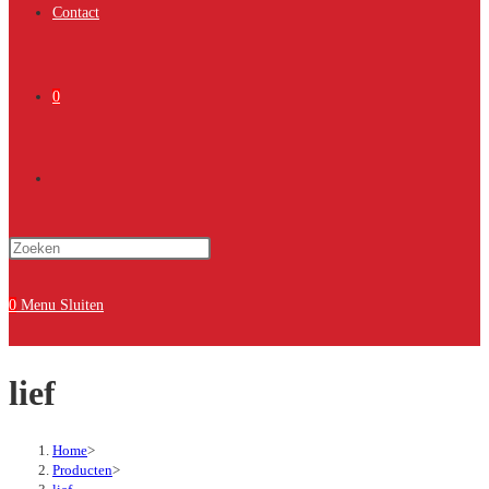
Contact
0
Toggle
Druk
site
op
Escape
0
Menu
Sluiten
om
zoeken
het
lief
zoekpaneel
te
sluiten.
Home
>
Producten
>