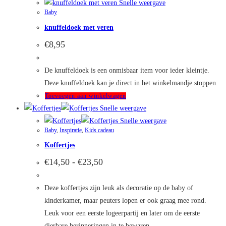
Snelle weergave
Baby
knuffeldoek met veren
€
8,95
De knuffeldoek is een onmisbaar item voor ieder kleintje.
Deze knuffeldoek kan je direct in het winkelmandje stoppen.
Toevoegen aan winkelwagen
Snelle weergave
Snelle weergave
Baby
,
Inspiratie
,
Kids cadeau
Koffertjes
Prijsklasse:
€
14,50
-
€
23,50
€14,50
tot
€23,50
Deze koffertjes zijn leuk als decoratie op de baby of
kinderkamer, maar peuters lopen er ook graag mee rond.
Leuk voor een eerste logeerpartij en later om de eerste
dierbare herinneringen in te bewaren.