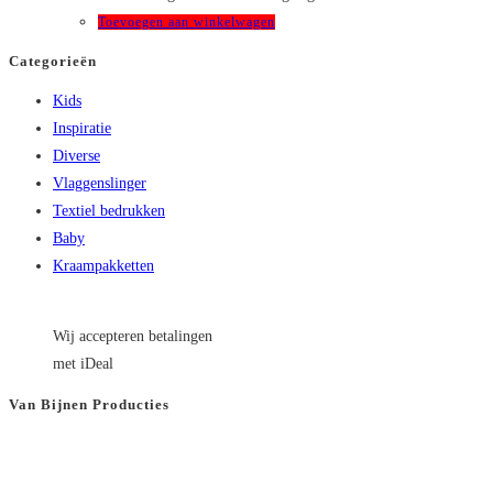
Toevoegen aan winkelwagen
Categorieën
Kids
Inspiratie
Diverse
Vlaggenslinger
Textiel bedrukken
Baby
Kraampakketten
Wij accepteren betalingen
met iDeal
Van Bijnen Producties
KVK
: 66501180
BTW
: NL8565.82.554.B01