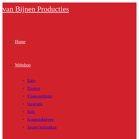
Ga
van Bijnen Producties
naar
inhoud
Home
Webshop
Baby
Diverse
Vlaggenslinger
Inspiratie
Kids
Kraampakketten
Textiel bedrukken