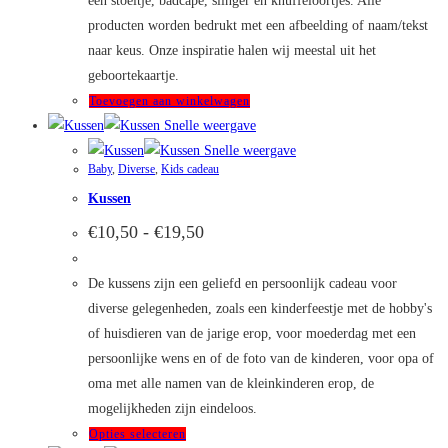
een stoeltje, badcape, slinger en knuffeloortjes. Alle
producten worden bedrukt met een afbeelding of naam/tekst
naar keus. Onze inspiratie halen wij meestal uit het
geboortekaartje.
Toevoegen aan winkelwagen
Snelle weergave
Snelle weergave
Baby
,
Diverse
,
Kids cadeau
Kussen
Prijsklasse:
€
10,50
-
€
19,50
€10,50
tot
€19,50
De kussens zijn een geliefd en persoonlijk cadeau voor
diverse gelegenheden, zoals een kinderfeestje met de hobby's
of huisdieren van de jarige erop, voor moederdag met een
persoonlijke wens en of de foto van de kinderen, voor opa of
oma met alle namen van de kleinkinderen erop, de
mogelijkheden zijn eindeloos.
Dit
Opties selecteren