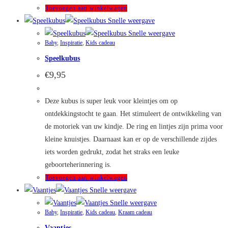
worden
Toevoegen aan winkelwagen
op
Snelle weergave
de
Snelle weergave
productpagina
Baby
,
Inspiratie
,
Kids cadeau
Speelkubus
€
9,95
Deze kubus is super leuk voor kleintjes om op
ontdekkingstocht te gaan. Het stimuleert de ontwikkeling van
de motoriek van uw kindje. De ring en lintjes zijn prima voor
kleine knuistjes. Daarnaast kan er op de verschillende zijdes
iets worden gedrukt, zodat het straks een leuke
geboorteherinnering is.
Toevoegen aan winkelwagen
Snelle weergave
Snelle weergave
Baby
,
Inspiratie
,
Kids cadeau
,
Kraam cadeau
Vaantjes