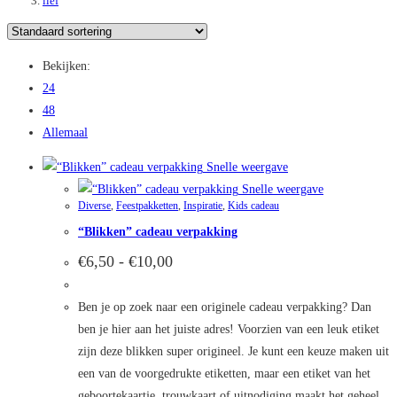
lief
Bekijken:
24
48
Allemaal
Snelle weergave
Snelle weergave
Diverse
,
Feestpakketten
,
Inspiratie
,
Kids cadeau
“Blikken” cadeau verpakking
Prijsklasse:
€
6,50
-
€
10,00
€6,50
tot
€10,00
Ben je op zoek naar een originele cadeau verpakking? Dan
ben je hier aan het juiste adres! Voorzien van een leuk etiket
zijn deze blikken super origineel. Je kunt een keuze maken uit
een van de voorgedrukte etiketten, maar een etiket van het
geboortekaartje, trouwkaart of uitnodiging maakt het geheel