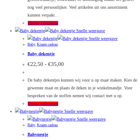
nog veel persoonlijker. Veel artikelen uit ons assortiment
kunnen verpakt…
Dit
Opties selecteren
product
Snelle weergave
heeft
Snelle weergave
Baby
,
Kraam cadeau
meerdere
Baby dekentje
variaties.
Deze
Prijsklasse:
€
22,50
-
€
35,00
€22,50
optie
tot
kan
€35,00
De baby dekentjes kunnen wij voor u op maat maken. Kies de
gekozen
gewenste maat en plaats de deken in je winkelmandje. Voor
worden
bespreken van de stoffen nemen wij contact met u op.
op
Dit
Opties selecteren
de
product
Snelle weergave
productpagina
heeft
Snelle weergave
Baby
,
Kraam cadeau
meerdere
Babynestje
variaties.