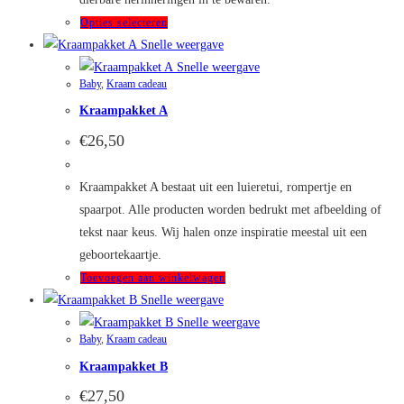
Dit
Opties selecteren
product
Snelle weergave
heeft
Snelle weergave
Baby
,
Kraam cadeau
meerdere
Kraampakket A
variaties.
Deze
€
26,50
optie
kan
Kraampakket A bestaat uit een luieretui, rompertje en
gekozen
spaarpot. Alle producten worden bedrukt met afbeelding of
worden
tekst naar keus. Wij halen onze inspiratie meestal uit een
op
geboortekaartje.
de
Toevoegen aan winkelwagen
productpagina
Snelle weergave
Snelle weergave
Baby
,
Kraam cadeau
Kraampakket B
€
27,50