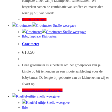
complete uitzet van je kleintje zelf samenstellen. We
bespreken samen de combinatie van stoffen en materialen
waar jij blij van wordt.
Dit
Opties selecteren
product
Snelle weergave
heeft
Snelle weergave
Baby
,
Inspiratie
,
Kids cadeau
meerdere
Groeimeter
variaties.
Deze
€
18,50
optie
kan
Deze groeimeter is superleuk om het groeiproces van je
gekozen
kindje op bij te houden en een mooie aankleding voor de
worden
babykamer. De lengte bij geboorte van de kleine zetten wij er
op
alvast op.
de
Toevoegen aan winkelwagen
productpagina
Snelle weergave
Snelle weergave
Baby