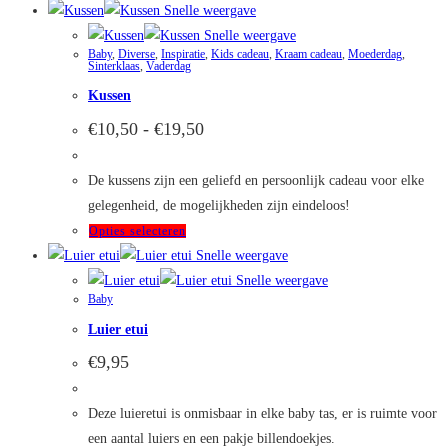
product
Snelle weergave
heeft
Snelle weergave
Baby
,
Diverse
,
Inspiratie
,
Kids cadeau
,
Kraam cadeau
,
Moederdag
,
meerdere
Sinterklaas
,
Vaderdag
variaties.
Kussen
Deze
Prijsklasse:
€
10,50
-
€
19,50
optie
€10,50
kan
tot
€19,50
De kussens zijn een geliefd en persoonlijk cadeau voor elke
gekozen
gelegenheid, de mogelijkheden zijn eindeloos!
worden
Dit
Opties selecteren
op
product
Snelle weergave
de
heeft
Snelle weergave
productpagina
Baby
meerdere
Luier etui
variaties.
Deze
€
9,95
optie
kan
Deze luieretui is onmisbaar in elke baby tas, er is ruimte voor
gekozen
een aantal luiers en een pakje billendoekjes.