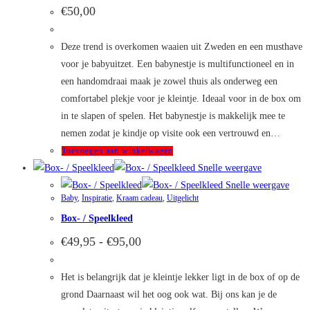
Deze
€
50,00
optie
kan
Deze trend is overkomen waaien uit Zweden en een musthave
gekozen
voor je babyuitzet. Een babynestje is multifunctioneel en in
worden
een handomdraai maak je zowel thuis als onderweg een
op
comfortabel plekje voor je kleintje. Ideaal voor in de box om
de
in te slapen of spelen. Het babynestje is makkelijk mee te
productpagina
nemen zodat je kindje op visite ook een vertrouwd en…
Toevoegen aan winkelwagen
Snelle weergave
Snelle weergave
Baby
,
Inspiratie
,
Kraam cadeau
,
Uitgelicht
Box- / Speelkleed
Prijsklasse:
€
49,95
-
€
95,00
€49,95
tot
€95,00
Het is belangrijk dat je kleintje lekker ligt in de box of op de
grond Daarnaast wil het oog ook wat. Bij ons kan je de