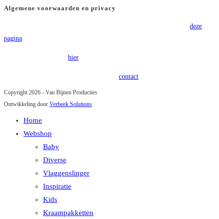
Algemene voorwaarden en privacy
Voor onze algemene voorwaarden verwijzen wij u graag door naar
deze
pagina
.
Onze privacy policy is
hier
terug te vinden.
Heeft u vragen of opmerkingen? Kom in
contact
!
Copyright 2026 - Van Bijnen Producties
Ontwikkeling door
Verbeek Solutions
Home
Webshop
Baby
Diverse
Vlaggenslinger
Inspiratie
Kids
Kraampakketten