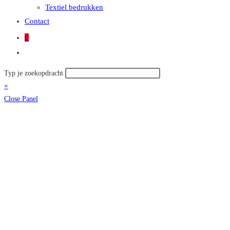
Textiel bedrukken
Contact
0
Toggle
site
Zoek
Typ je zoekopdracht
zoeken
op
×
deze
Close Panel
site