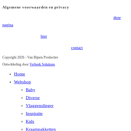
Algemene voorwaarden en privacy
Voor onze algemene voorwaarden verwijzen wij u graag door naar
deze
pagina
.
Onze privacy policy is
hier
terug te vinden.
Heeft u vragen of opmerkingen? Kom in
contact
!
Copyright 2026 - Van Bijnen Producties
Ontwikkeling door
Verbeek Solutions
Home
Webshop
Baby
Diverse
Vlaggenslinger
Inspiratie
Kids
Kraampakketten