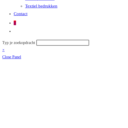
Textiel bedrukken
Contact
0
Toggle
site
Zoek
Typ je zoekopdracht
zoeken
op
×
deze
Close Panel
site