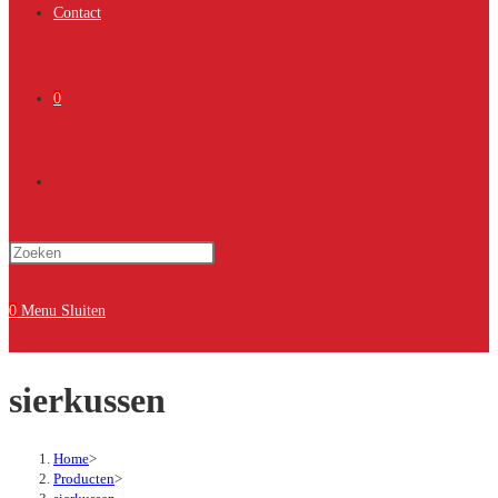
Contact
0
Toggle
Druk
site
op
Escape
0
Menu
Sluiten
om
zoeken
het
sierkussen
zoekpaneel
te
sluiten.
Home
>
Producten
>