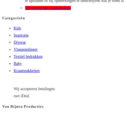
te uploaden of bij opmerkingen te omschrijven wat je wens is.
de
Toevoegen aan winkelwagen
productpagina
Categorieën
Kids
Inspiratie
Diverse
Vlaggenslinger
Textiel bedrukken
Baby
Kraampakketten
Wij accepteren betalingen
met iDeal
Van Bijnen Producties
KVK
: 66501180
BTW
: NL8565.82.554.B01