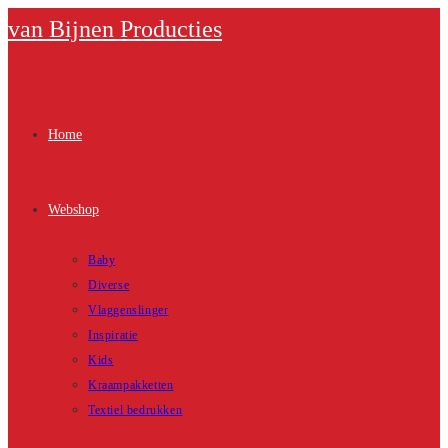
Ga
van Bijnen Producties
naar
inhoud
Home
Webshop
Baby
Diverse
Vlaggenslinger
Inspiratie
Kids
Kraampakketten
Textiel bedrukken