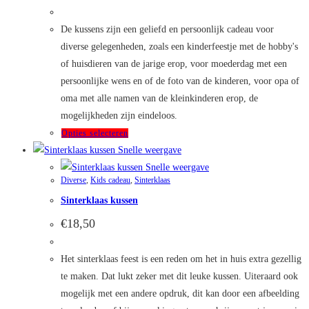
€10,50
tot
€19,50
De kussens zijn een geliefd en persoonlijk cadeau voor
diverse gelegenheden, zoals een kinderfeestje met de hobby's
of huisdieren van de jarige erop, voor moederdag met een
persoonlijke wens en of de foto van de kinderen, voor opa of
oma met alle namen van de kleinkinderen erop, de
mogelijkheden zijn eindeloos.
Dit
Opties selecteren
product
Snelle weergave
heeft
Snelle weergave
Diverse
,
Kids cadeau
,
Sinterklaas
meerdere
Sinterklaas kussen
variaties.
Deze
€
18,50
optie
kan
Het sinterklaas feest is een reden om het in huis extra gezellig
gekozen
te maken. Dat lukt zeker met dit leuke kussen. Uiteraard ook
worden
mogelijk met een andere opdruk, dit kan door een afbeelding
op