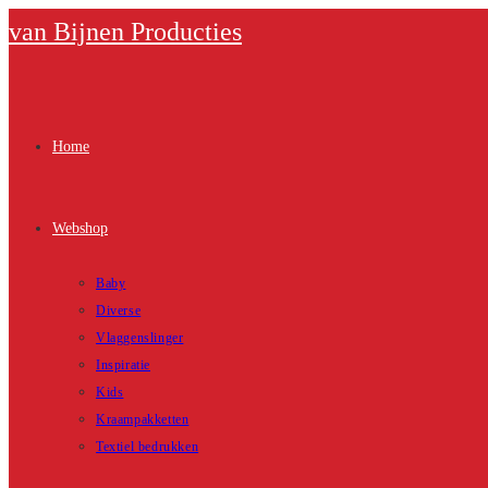
Ga
van Bijnen Producties
naar
inhoud
Home
Webshop
Baby
Diverse
Vlaggenslinger
Inspiratie
Kids
Kraampakketten
Textiel bedrukken