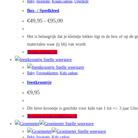
productpagina
Baby
,
Inspiratie
,
Kraam cadeau
,
Uitgelicht
Box- / Speelkleed
Prijsklasse:
€
49,95
-
€
95,00
€49,95
tot
€95,00
Het is belangrijk dat je kleintje lekker ligt in de box of op d
materialen waar jij blij van wordt.
Dit
Opties selecteren
product
Snelle weergave
heeft
Snelle weergave
Baby
,
Feestpakketten
,
Kids cadeau
meerdere
feestkroontje
variaties.
Deze
€
9,95
optie
kan
Dit lieve kroontje is geschikt voor kids van 1 tot +/- 3 jaar U
gekozen
Toevoegen aan winkelwagen
worden
Snelle weergave
op
Snelle weergave
de
Baby
,
Inspiratie
,
Kids cadeau