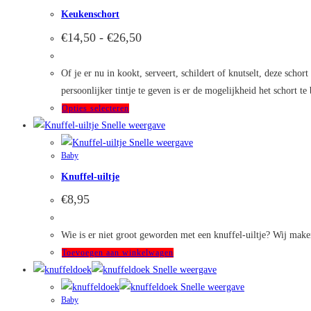
Keukenschort
Prijsklasse:
€
14,50
-
€
26,50
€14,50
tot
€26,50
Of je er nu in kookt, serveert, schildert of knutselt, deze scho
persoonlijker tintje te geven is er de mogelijkheid het schort 
Dit
Opties selecteren
product
Snelle weergave
heeft
Snelle weergave
Baby
meerdere
Knuffel-uiltje
variaties.
Deze
€
8,95
optie
kan
Wie is er niet groot geworden met een knuffel-uiltje? Wij mak
gekozen
Toevoegen aan winkelwagen
worden
Snelle weergave
op
Snelle weergave
de
Baby