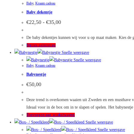
productpagina
Baby
,
Kraam cadeau
Baby dekentje
Prijsklasse:
€
22,50
-
€
35,00
€22,50
tot
€35,00
De baby dekentjes kunnen wij voor u op maat maken. Kies de g
Dit
Opties selecteren
product
Snelle weergave
heeft
Snelle weergave
Baby
,
Kraam cadeau
meerdere
Babynestje
variaties.
Deze
€
50,00
optie
kan
Deze trend is overkomen waaien uit Zweden en een musthave voo
gekozen
Ideaal voor in de box om in te slapen of spelen. Het babynestj
worden
Toevoegen aan winkelwagen
op
Snelle weergave
de
Snelle weergave