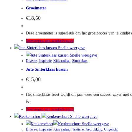
productpagina
Groeimeter
€
18,50
Deze groeimeter is superleuk om het groeiproces van je kindje 
Toevoegen aan winkelwagen
Snelle weergave
Snelle weergave
Diverse
,
Inspiratie
,
Kids cadeau
,
Sinterklaas
Jute Sinterklaas kussen
€
15,00
Het sinterklaas feest wordt dit jaar weer een succes, zeker met
is.
Toevoegen aan winkelwagen
Snelle weergave
Snelle weergave
Diverse
,
Inspiratie
,
Kids cadeau
,
Textiel en bedrukking
,
Uitgelicht