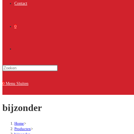
Contact
0
Toggle
Druk
site
op
Escape
0
Menu
Sluiten
om
zoeken
het
bijzonder
zoekpaneel
te
sluiten.
Home
>
Producten
>