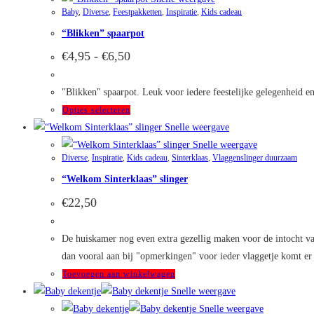
Baby
,
Diverse
,
Feestpakketten
,
Inspiratie
,
Kids cadeau
meerdere
“Blikken” spaarpot
variaties.
Deze
Prijsklasse:
€
4,95
-
€
6,50
€4,95
optie
tot
kan
€6,50
"Blikken" spaarpot. Leuk voor iedere feestelijke gelegenheid en
gekozen
Dit
Opties selecteren
worden
product
Snelle weergave
op
heeft
Snelle weergave
de
Diverse
,
Inspiratie
,
Kids cadeau
,
Sinterklaas
,
Vlaggenslinger duurzaam
meerdere
productpagina
“Welkom Sinterklaas” slinger
variaties.
Deze
€
22,50
optie
kan
De huiskamer nog even extra gezellig maken voor de intocht van S
gekozen
dan vooral aan bij "opmerkingen" voor ieder vlaggetje komt er €
worden
Toevoegen aan winkelwagen
op
Snelle weergave
de
Snelle weergave