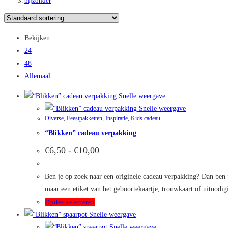
bijzonder
Bekijken:
24
48
Allemaal
Snelle weergave
Snelle weergave
Diverse
,
Feestpakketten
,
Inspiratie
,
Kids cadeau
“Blikken” cadeau verpakking
Prijsklasse:
€
6,50
-
€
10,00
€6,50
tot
€10,00
Ben je op zoek naar een originele cadeau verpakking? Dan ben je
maar een etiket van het geboortekaartje, trouwkaart of uitnodi
Dit
Opties selecteren
product
Snelle weergave
heeft
Snelle weergave