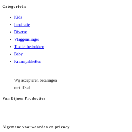
Categorieën
Kids
Inspiratie
Diverse
Vlaggenslinger
Textiel bedrukken
Baby
Kraampakketten
Wij accepteren betalingen
met iDeal
Van Bijnen Producties
KVK
: 66501180
BTW
: NL8565.82.554.B01
Algemene voorwaarden en privacy