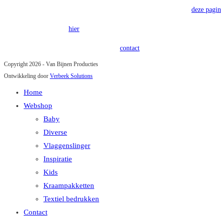
Voor onze algemene voorwaarden verwijzen wij u graag door naar
deze pagin
Onze privacy policy is
hier
terug te vinden.
Heeft u vragen of opmerkingen? Kom in
contact
!
Copyright 2026 - Van Bijnen Producties
Ontwikkeling door
Verbeek Solutions
Home
Webshop
Baby
Diverse
Vlaggenslinger
Inspiratie
Kids
Kraampakketten
Textiel bedrukken
Contact