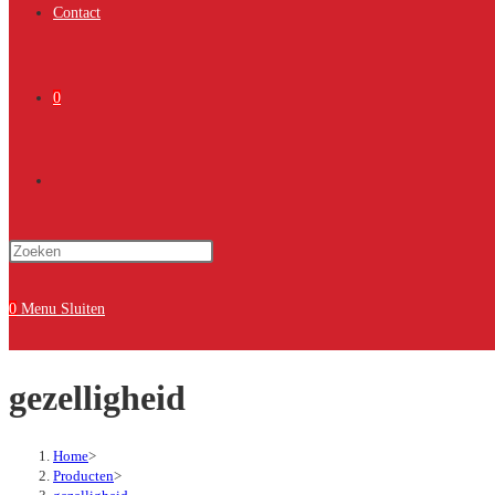
Contact
0
Toggle
Druk
site
op
Escape
0
Menu
Sluiten
om
zoeken
het
gezelligheid
zoekpaneel
te
sluiten.
Home
>
Producten
>