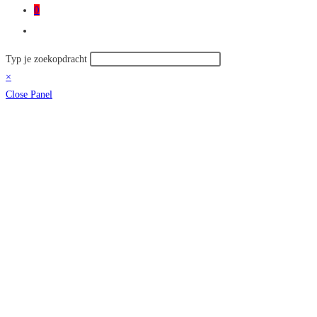
0
Toggle
site
Zoek
Typ je zoekopdracht
zoeken
op
×
deze
Close Panel
site