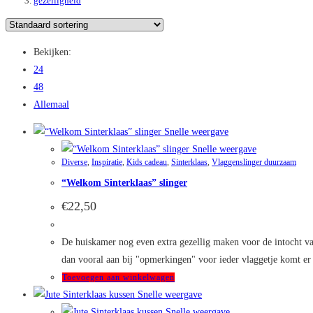
gezelligheid
Bekijken:
24
48
Allemaal
Snelle weergave
Snelle weergave
Diverse
,
Inspiratie
,
Kids cadeau
,
Sinterklaas
,
Vlaggenslinger duurzaam
“Welkom Sinterklaas” slinger
€
22,50
De huiskamer nog even extra gezellig maken voor de intocht van S
dan vooral aan bij "opmerkingen" voor ieder vlaggetje komt er €
Toevoegen aan winkelwagen
Snelle weergave
Snelle weergave