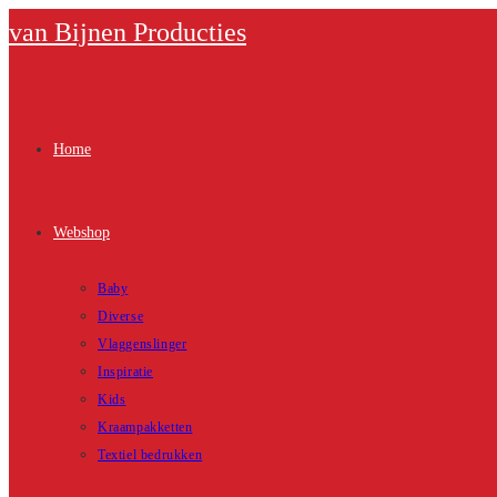
Ga
van Bijnen Producties
naar
inhoud
Home
Webshop
Baby
Diverse
Vlaggenslinger
Inspiratie
Kids
Kraampakketten
Textiel bedrukken