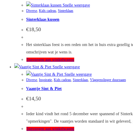
Snelle weergave
Diverse
,
Kids cadeau
,
Sinterklaas
Sinterklaas kussen
€
18,50
Het sinterklaas feest is een reden om het in huis extra gezelli
omschrijven wat je wens is.
Toevoegen aan winkelwagen
Snelle weergave
Snelle weergave
Diverse
,
Inspiratie
,
Kids cadeau
,
Sinterklaas
,
Vlaggenslinger duurzaam
Vaantje Sint & Piet
€
14,50
Ieder kind vindt het rond 5 december weer spannend of Sinterkl
"opmerkingen". De vaantjes worden standaard in wit geleverd, 
Toevoegen aan winkelwagen