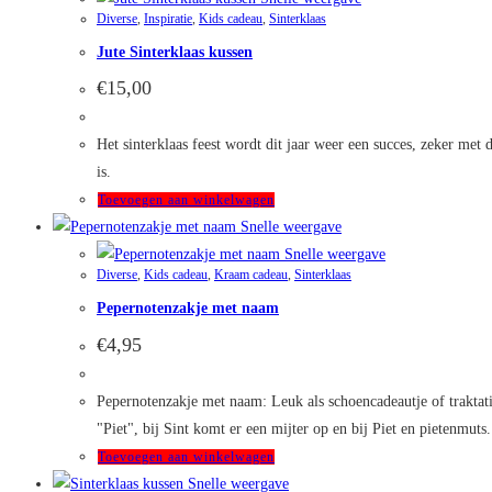
Diverse
,
Inspiratie
,
Kids cadeau
,
Sinterklaas
Jute Sinterklaas kussen
€
15,00
Het sinterklaas feest wordt dit jaar weer een succes, zeker met
is.
Toevoegen aan winkelwagen
Snelle weergave
Snelle weergave
Diverse
,
Kids cadeau
,
Kraam cadeau
,
Sinterklaas
Pepernotenzakje met naam
€
4,95
Pepernotenzakje met naam: Leuk als schoencadeautje of traktati
"Piet", bij Sint komt er een mijter op en bij Piet en pietenmut
Toevoegen aan winkelwagen
Snelle weergave