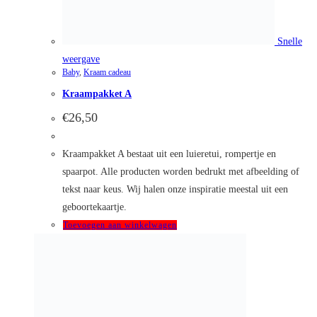
Snelle
weergave
Baby
,
Kraam cadeau
Kraampakket I
€
40,00
Kijk hier voor de mogelijk stofsoorten! Pakket I bestaat uit
een koffertje (25 cm), stoffen groeimeter en rompertje. Alle
producten worden bedrukt met een afbeelding of tekst/naam
naar keus. Meestal halen wij onze inspiratie uit het