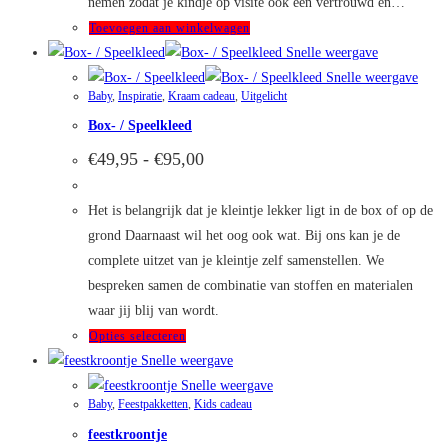
nemen zodat je kindje op visite ook een vertrouwd en…
Toevoegen aan winkelwagen
Snelle weergave
Snelle weergave
Baby
,
Inspiratie
,
Kraam cadeau
,
Uitgelicht
Box- / Speelkleed
Prijsklasse:
€
49,95
-
€
95,00
€49,95
tot
€95,00
Het is belangrijk dat je kleintje lekker ligt in de box of op de
grond Daarnaast wil het oog ook wat. Bij ons kan je de
complete uitzet van je kleintje zelf samenstellen. We
bespreken samen de combinatie van stoffen en materialen
waar jij blij van wordt.
Dit
Opties selecteren
product
Snelle weergave
heeft
Snelle weergave
Baby
,
Feestpakketten
,
Kids cadeau
meerdere
feestkroontje
variaties.