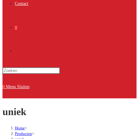
Contact
0
Toggle
Druk
site
op
Escape
0
Menu
Sluiten
om
zoeken
het
uniek
zoekpaneel
te
sluiten.
Home
>
Producten
>