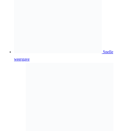
geboortekaartje.
Toevoegen aan winkelwagen
Snelle
weergave