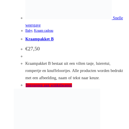
Snelle
weergave
Baby
,
Kraam cadeau
Kraampakket J
€
75,00
Kijk hier voor de mogelijk stofsoorten! Pakket J bestaat uit
een stoeltje, badcape, slinger en knuffeloortjes. Alle
producten worden bedrukt met een afbeelding of naam/tekst