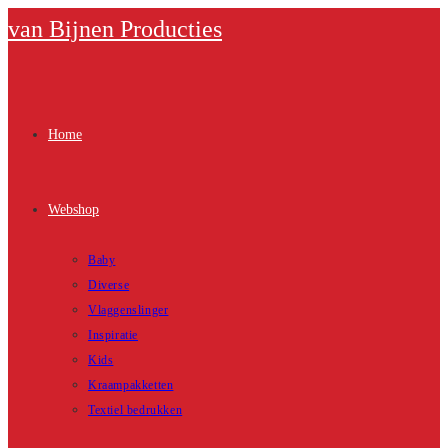
Ga
van Bijnen Producties
naar
inhoud
Home
Webshop
Baby
Diverse
Vlaggenslinger
Inspiratie
Kids
Kraampakketten
Textiel bedrukken