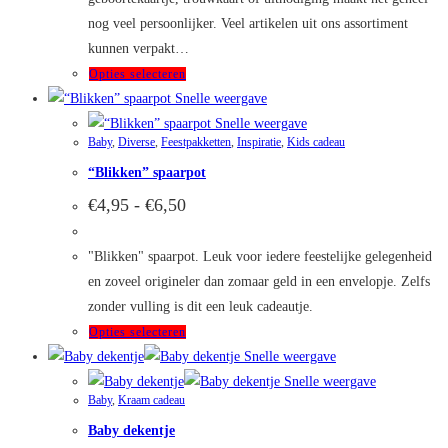
nog veel persoonlijker. Veel artikelen uit ons assortiment
kunnen verpakt…
Dit
Opties selecteren
product
Snelle weergave
heeft
Snelle weergave
Baby
,
Diverse
,
Feestpakketten
,
Inspiratie
,
Kids cadeau
meerdere
“Blikken” spaarpot
variaties.
Deze
Prijsklasse:
€
4,95
-
€
6,50
€4,95
optie
tot
kan
€6,50
"Blikken" spaarpot. Leuk voor iedere feestelijke gelegenheid
gekozen
en zoveel origineler dan zomaar geld in een envelopje. Zelfs
worden
zonder vulling is dit een leuk cadeautje.
op
Dit
Opties selecteren
de
product
Snelle weergave
productpagina
heeft
Snelle weergave
Baby
,
Kraam cadeau
meerdere
Baby dekentje
variaties.