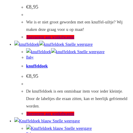
Deze
€
8,95
optie
kan
Wie is er niet groot geworden met een knuffel-uiltje? Wij
gekozen
maken deze graag voor u op maat!
worden
Toevoegen aan winkelwagen
op
Snelle weergave
de
Snelle weergave
productpagina
Baby
knuffeldoek
€
8,95
De knuffeldoek is een onmisbaar item voor ieder kleintje.
Door de labeltjes die eraan zitten, kan er heerlijk gefriemeld
worden.
Toevoegen aan winkelwagen
Snelle weergave
Snelle weergave