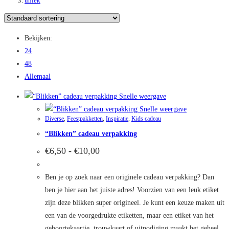
uniek
Bekijken:
24
48
Allemaal
Snelle weergave
Snelle weergave
Diverse
,
Feestpakketten
,
Inspiratie
,
Kids cadeau
“Blikken” cadeau verpakking
Prijsklasse:
€
6,50
-
€
10,00
€6,50
tot
€10,00
Ben je op zoek naar een originele cadeau verpakking? Dan
ben je hier aan het juiste adres! Voorzien van een leuk etiket
zijn deze blikken super origineel. Je kunt een keuze maken uit
een van de voorgedrukte etiketten, maar een etiket van het
geboortekaartje, trouwkaart of uitnodiging maakt het geheel