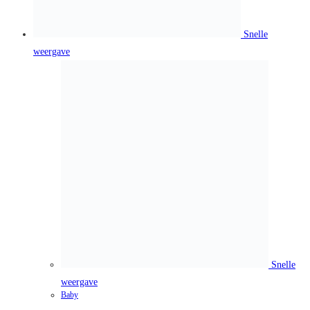
Kraampakket B
€
27,50
Kraampakket B bestaat uit een vilten tasje, luieretui,
rompertje en knuffeloortjes. Alle producten worden bedrukt
met een afbeelding, naam of tekst naar keuze.
Toevoegen aan winkelwagen
Snelle weergave
Snelle weergave
Baby
,
Kraam cadeau
Kraampakket C
€
29,50
Pakket C bestaat uit een luieretui, slabbetje en knuffeloortjes.
Alle producten worden bedrukt met een tekst of afbeelding
naar keuze.
Toevoegen aan winkelwagen