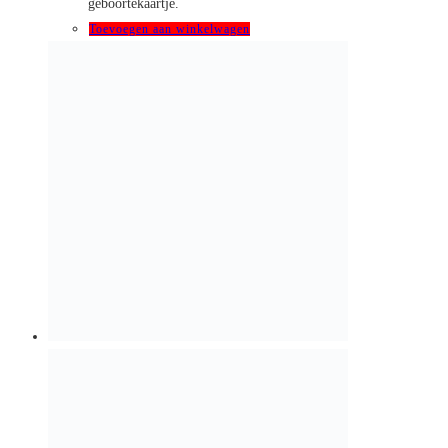
Snelle
weergave
Baby
Luier etui
€
9,95