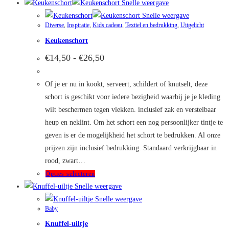
Snelle weergave
Snelle weergave
Diverse
,
Inspiratie
,
Kids cadeau
,
Textiel en bedrukking
,
Uitgelicht
Keukenschort
Prijsklasse:
€
14,50
-
€
26,50
€14,50
tot
€26,50
Of je er nu in kookt, serveert, schildert of knutselt, deze
schort is geschikt voor iedere bezigheid waarbij je je kleding
wilt beschermen tegen vlekken. inclusief zak en verstelbaar
heup en neklint. Om het schort een nog persoonlijker tintje te
geven is er de mogelijkheid het schort te bedrukken. Al onze
prijzen zijn inclusief bedrukking. Standaard verkrijgbaar in
rood, zwart…
Dit
Opties selecteren
product
Snelle weergave
heeft
Snelle weergave
Baby
meerdere
Knuffel-uiltje
variaties.