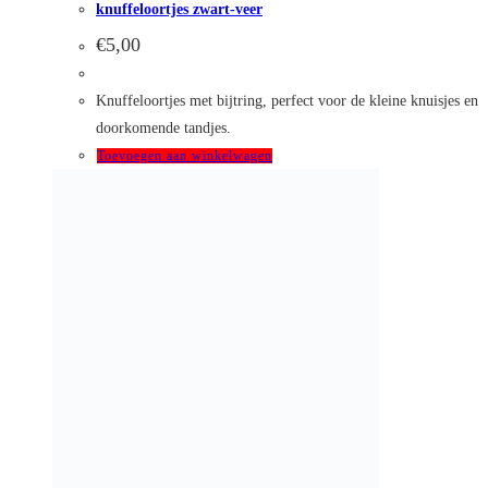
Snelle weergave
Snelle weergave
Baby
,
Kraam cadeau
Kraampakket D
€
35,00
Kijk hier voor de mogelijk stofsoorten! Pakket D bestaat uit
een rompertje, luieretui, knuffeldoekje en spaarpotje. Alle
producten worden voorzien van afbeelding of tekst naar
keuze.
Toevoegen aan winkelwagen
Snelle weergave
Snelle weergave
Baby
,
Kraam cadeau
Kraampakket E
€
37,50