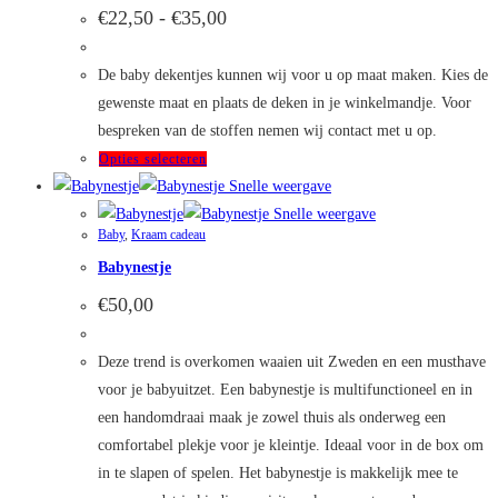
Deze
Prijsklasse:
€
22,50
-
€
35,00
€22,50
optie
tot
kan
€35,00
De baby dekentjes kunnen wij voor u op maat maken. Kies de
gekozen
gewenste maat en plaats de deken in je winkelmandje. Voor
worden
bespreken van de stoffen nemen wij contact met u op.
op
Dit
Opties selecteren
de
product
Snelle weergave
productpagina
heeft
Snelle weergave
Baby
,
Kraam cadeau
meerdere
Babynestje
variaties.
Deze
€
50,00
optie
kan
Deze trend is overkomen waaien uit Zweden en een musthave
gekozen
voor je babyuitzet. Een babynestje is multifunctioneel en in
worden
een handomdraai maak je zowel thuis als onderweg een
op
comfortabel plekje voor je kleintje. Ideaal voor in de box om
de
in te slapen of spelen. Het babynestje is makkelijk mee te
productpagina