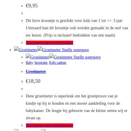
Deze
€
9,95
optie
kan
Dit lieve kroontje is geschikt voor kids van 1 tot +/- 3 jaar
gekozen
Uiteraard kan dit kroontje ook worden gemaakt in de stof van
worden
uw keuze. (Prijs is inclusief bedrukken van een naam)
op
Toevoegen aan winkelwagen
de
Snelle weergave
productpagina
Snelle weergave
Baby
,
Inspiratie
,
Kids cadeau
Groeimeter
€
18,50
Deze groeimeter is superleuk om het groeiproces van je
kindje op bij te houden en een mooie aankleding voor de
babykamer. De lengte bij geboorte van de kleine zetten wij er
alvast op.
Toevoegen aan winkelwagen